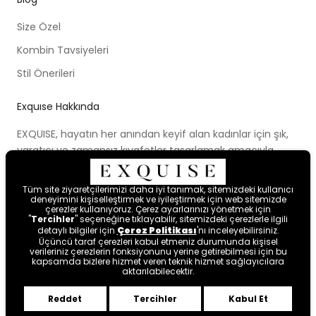
Size Özel
Kombin Tavsiyeleri
Stil Önerileri
Exquıse Hakkında
EXQUISE, hayatın her anından keyif alan kadınlar için şık,
yaratıcı ve zamansız kıyafetler tasarlamak amacıyla
kurulmuştur. Kurulduğu ilk günden beri ortaya koymaya
çalıştığı modern tasarım anlayışı, cesur renk paletleri,
Tüm site ziyaretçilerimizi daha iyi tanımak, sitemizdeki kullanıcı
yenilikçi kalıpları ve farklı bakış açısıyla kadınları hayal
deneyimini kişiselleştirmek ve iyileştirmek için web sitemizde
çerezler kullanıyoruz. Çerez ayarlarınızı yönetmek için
etmeye ve mutlu hissetmeye davet etmektedir.
"
Tercihler
" seçeneğine tıklayabilir, sitemizdeki çerezlerle ilgili
detaylı bilgiler için
Çerez Politikası
'nı inceleyebilirsiniz.
Üçüncü taraf çerezleri kabul etmeniz durumunda kişisel
verileriniz çerezlerin fonksiyonunu yerine getirebilmesi için bu
kapsamda bizlere hizmet veren teknik hizmet sağlayıcılara
aktarılabilecektir.
Reddet
Tercihler
Kabul Et
Byte
.
tarafından tasarlanmıştır.