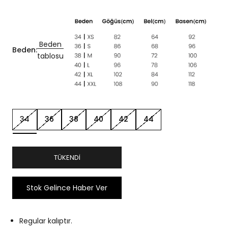
Beden
Beden:
tablosu
34
36
38
40
42
44
TÜKENDI
Stok Gelince Haber Ver
Regular kalıptır.