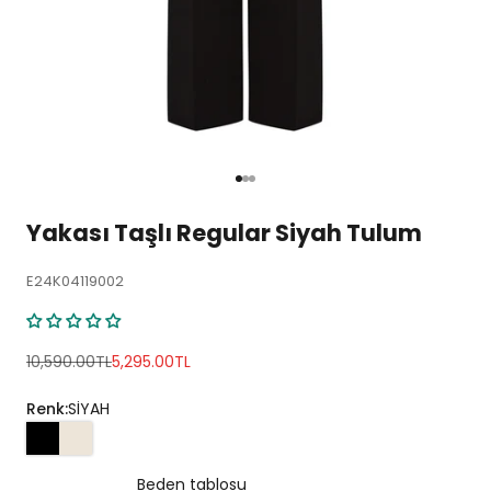
1 ögesine git
2 ögesine git
3 ögesine git
Yakası Taşlı Regular Siyah Tulum
E24K04119002
Normal fiyat
İndirimli fiyat
10,590.00TL
5,295.00TL
Renk:
SİYAH
Beden tablosu