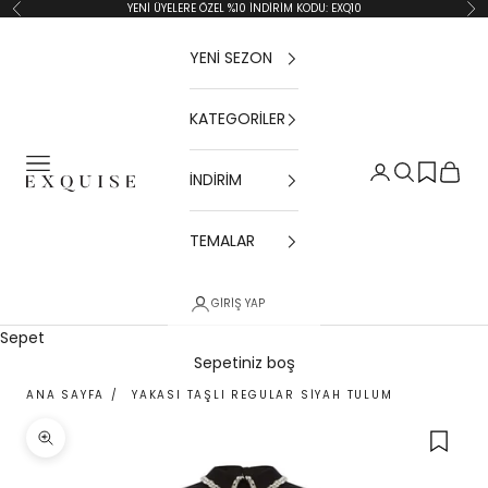
İçeriğe geç
YENİ ÜYELERE ÖZEL %10 İNDİRİM KODU: EXQ10
Geri
İler
YENİ SEZON
KATEGORİLER
Menü
Giriş Yap
Ara
Sepet
İNDİRİM
Exquise TR
TEMALAR
GIRIŞ YAP
Sepet
Sepetiniz boş
ANA SAYFA
/
YAKASI TAŞLI REGULAR SIYAH TULUM
Yakınlaştır