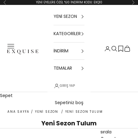
İçeriğe geç
YENİ ÜYELERE ÖZEL %10 İNDİRİM KODU: EXQ10
Geri
İler
YENİ SEZON
KATEGORİLER
Menü
Giriş Yap
Ara
Sepet
İNDİRİM
Exquise TR
TEMALAR
GIRIŞ YAP
Sepet
Sepetiniz boş
ANA SAYFA
/
YENİ SEZON
/
YENİ SEZON TULUM
Yeni Sezon Tulum
sırala