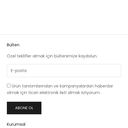
Normal fiyat
İndirimli fiyat
10,855.00TL
9,769.50TL
Regular Çok Renkli
Tulum
10% İNDIRIM
Bülten
Özel teklifler almak için bültenimize kaydolun.
Ürün tanıtımlarından ve kampanyalardan haberdar
olmak için ticari elektronik ileti almak istiyorum.
ABONE OL
Kurumsal