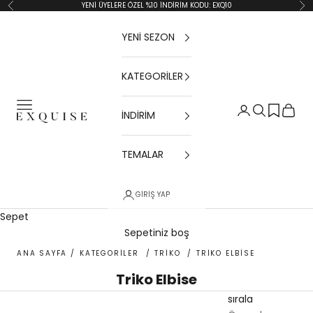
İçeriğe geç
YENİ ÜYELERE ÖZEL %10 İNDİRİM KODU: EXQ10
Geri
İler
YENİ SEZON
KATEGORİLER
Menü
Giriş Yap
Ara
Sepet
İNDİRİM
Exquise TR
TEMALAR
GIRIŞ YAP
Sepet
Sepetiniz boş
ANA SAYFA
/
KATEGORİLER
/
TRİKO
/
TRİKO ELBİSE
Triko Elbise
sırala