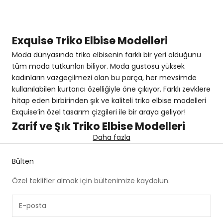
50% İNDIRIM
50% İNDIRIM
Exquise Triko Elbise Modelleri
Moda dünyasında triko elbisenin farklı bir yeri olduğunu
tüm moda tutkunları biliyor. Moda gustosu yüksek
kadınların vazgeçilmezi olan bu parça, her mevsimde
kullanılabilen kurtarıcı özelliğiyle öne çıkıyor. Farklı zevklere
hitap eden birbirinden şık ve kaliteli triko elbise modelleri
Exquise’in özel tasarım çizgileri ile bir araya geliyor!
Zarif ve Şık Triko Elbise Modelleri
Daha fazla
Triko elbiseler günlük hayatta ve özel günlerde yumuşak
dokuları ve estetik tasarımlarıyla tercih ediliyor. Bu
Bülten
elbiseler
, farklı renk ve desen seçenekleriyle zamansız bir
şıklık sunuyor. Katıldığınız bir davette ya da günlük
Özel teklifler almak için bültenimize kaydolun.
yaşamda zahmetsiz şıklığın anahtar parçalarından biri
triko elbise çeşitleridir. Kolay kombinlenebilir bu parçalarla
rahatlığınızdan ödün vermeden şık görünümünüzü
yükseltebilirsiniz. Spor modellerden şık tasarımlara kadar