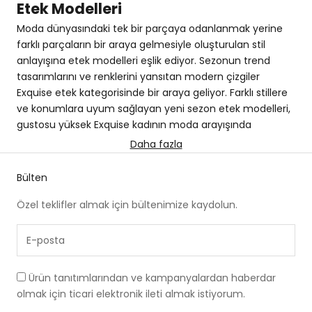
Etek Modelleri
Moda dünyasındaki tek bir parçaya odanlanmak yerine
farklı parçaların bir araya gelmesiyle oluşturulan stil
anlayışına etek modelleri eşlik ediyor. Sezonun trend
tasarımlarını ve renklerini yansıtan modern çizgiler
Exquise etek kategorisinde bir araya geliyor. Farklı stillere
ve konumlara uyum sağlayan yeni sezon etek modelleri,
gustosu yüksek Exquise kadının moda arayışında
beklentisini karşılıyor.
Daha fazla
Her Tarza Uygun Etek Modelleri
Bülten
Exquise’de!
Her dönemde zarafet ve şıklığı temsil eden anahtar
Özel teklifler almak için bültenimize kaydolun.
parçalardan biri olan etek modelleri, farklı boy, kesim ve
kumaş seçenekleriyle stilinizi vurgular. Stilinizle her
ortamda dikkat çekici ve sofistike bir görünüm
yaratmanıza olanak tanıyan etek modelleri ile tarzınızı
Ürün tanıtımlarından ve kampanyalardan haberdar
kişiselleştirebilirsiniz. Exquise, özgün tasarım anlayışıyla
olmak için ticari elektronik ileti almak istiyorum.
modaya yön veren etek modelleri sunarak her tarza