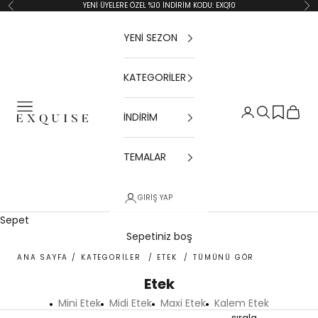
İçeriğe geç
YENİ ÜYELERE ÖZEL %10 İNDİRİM KODU: EXQ10
Geri
İler
YENİ SEZON
KATEGORİLER
Menü
Giriş Yap
Ara
Sepet
İNDİRİM
Exquise TR
TEMALAR
GIRIŞ YAP
Sepet
Sepetiniz boş
ANA SAYFA
/
KATEGORİLER
/
ETEK
/
TÜMÜNÜ GÖR
Etek
Mini Etek
Midi Etek
Maxi Etek
Kalem Etek