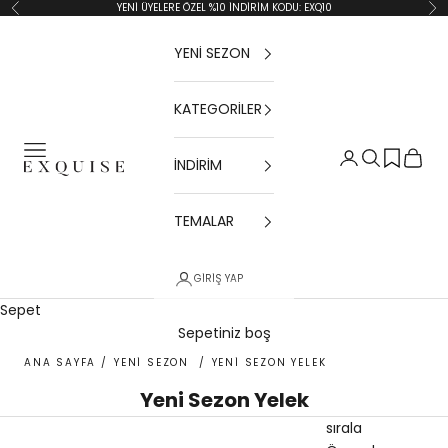
İçeriğe geç
YENİ ÜYELERE ÖZEL %10 İNDİRİM KODU: EXQ10
Geri
İler
YENİ SEZON
KATEGORİLER
Menü
Giriş Yap
Ara
Sepet
İNDİRİM
Exquise TR
TEMALAR
GIRIŞ YAP
Sepet
Sepetiniz boş
ANA SAYFA
/
YENİ SEZON
/
YENI SEZON YELEK
Yeni Sezon Yelek
sırala