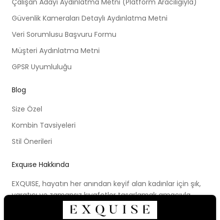
Çalışan Adayı Aydınlatma Metni (Platform Aracılığıyla)
Güvenlik Kameraları Detaylı Aydınlatma Metni
Veri Sorumlusu Başvuru Formu
Müşteri Aydınlatma Metni
GPSR Uyumluluğu
Blog
Size Özel
Kombin Tavsiyeleri
Stil Önerileri
Exquıse Hakkında
EXQUISE, hayatın her anından keyif alan kadınlar için şık,
yaratıcı ve zamansız kıyafetler tasarlamak amacıyla
kurulmuştur. Kurulduğu ilk günden beri ortaya koymaya
çalıştığı modern tasarım anlayışı, cesur renk paletleri,