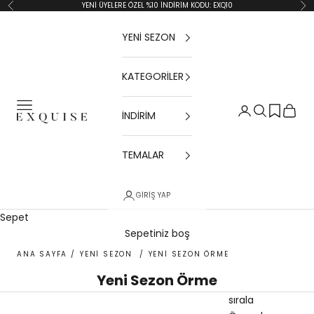
İçeriğe geç
YENİ ÜYELERE ÖZEL %10 İNDİRİM KODU: EXQ10
Geri
İler
YENİ SEZON
KATEGORİLER
Menü
Giriş Yap
Ara
Sepet
İNDİRİM
Exquise TR
TEMALAR
GIRIŞ YAP
Sepet
Sepetiniz boş
ANA SAYFA
/
YENİ SEZON
/
YENİ SEZON ÖRME
Yeni Sezon Örme
sırala