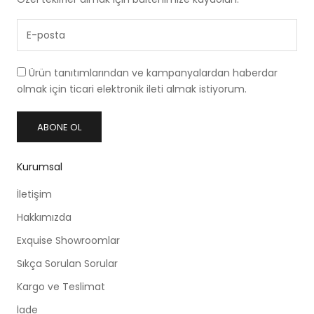
yelpazeye sahip olan Exquise mini etek kategorisinde her
sezonun öne çıkan parçaları yer alıyor. Ofis şıklığını
tamamlayan mini eteklerden, hafta sonu rahatlığı sunan
şık mini eteklere kadar her zevke uygun seçenekler sizi
Ürün tanıtımlarından ve kampanyalardan haberdar
bekliyor. Farklı kumaş ve desenlerdeki etek modelleri,
olmak için ticari elektronik ileti almak istiyorum.
günlük hayatta ya da özel davetlerde stilinizi mükemmel
bir şekilde yansıtmanıza yardımcı oluyor.
ABONE OL
Klasik Etek Seçeneklerini Keşfedin
Klasik etek modelleri
her dönemin vazgeçilmez parçaları
Kurumsal
arasında yer alır. Üstünü tamamlayacağınız parça ve
modern takılarla farklı görünümler yansıtabilirsiniz.
İletişim
Zamansız ve şık detaylara sahip tasarımları ofis şıklığında
ya da resmi davetlerde tercih edilebilir. Diz hizasında
Hakkımızda
biten ve vücudu zarif bir şekilde saran mini kalem
Exquise Showroomlar
eteğinizi ceketle kombinleyerek profesyonel bir
Sıkça Sorulan Sorular
görünümünüzü yansıtabilirsiniz. Exquise’de
bulabileceğiniz mini etek modelleri, sade ve sofistike bir
Kargo ve Teslimat
stil yaratmak isteyenler için stil sahibi seçenekler
İade
sunuyor.