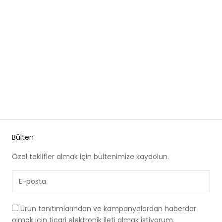
Yakası Süs Dikişli
Bisiklet Yaka Uzun
Bağcıklı Regular Bluz
Kollu Yakası İşlemeli
Normal fiyat
İndirimli fiyat
Normal fiyat
İndirimli fiyat
5,190.00TL
4,671.00TL
5,190.00TL
4,671.00TL
Keten Regular Kahve
Bluz
10% İNDIRIM
10% İNDIRIM
Bülten
Özel teklifler almak için bültenimize kaydolun.
Ürün tanıtımlarından ve kampanyalardan haberdar
olmak için ticari elektronik ileti almak istiyorum.