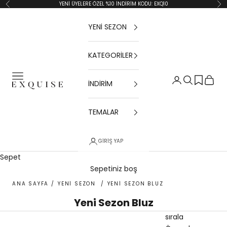
İçeriğe geç
YENİ ÜYELERE ÖZEL %10 İNDİRİM KODU: EXQ10
Geri
İler
YENİ SEZON
KATEGORİLER
Menü
Giriş Yap
Ara
Sepet
İNDİRİM
Exquise TR
TEMALAR
GIRIŞ YAP
Sepet
Sepetiniz boş
ANA SAYFA
/
YENİ SEZON
/
YENİ SEZON BLUZ
Yeni Sezon Bluz
sırala