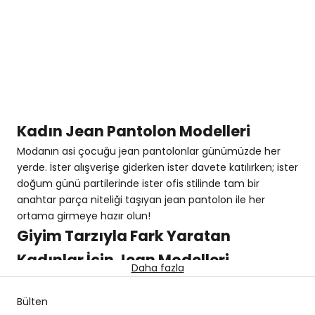
Yüksek Bel Geniş Paça
Düğme Detaylı Pamuk
Regular Denim Kemik
Regular İndigo Denim
Normal fiyat
İndirimli fiyat
Normal fiyat
İndirimli fiyat
5,660.00TL
5,094.00TL
5,080.00TL
2,540.00TL
Pantolon
10% İNDIRIM
50% İNDIRIM
Kadın Jean Pantolon Modelleri
Modanın asi çocuğu jean pantolonlar günümüzde her
yerde. İster alışverişe giderken ister davete katılırken; ister
doğum günü partilerinde ister ofis stilinde tam bir
anahtar parça niteliği taşıyan jean pantolon ile her
ortama girmeye hazır olun!
Giyim Tarzıyla Fark Yaratan
Kadınlar İçin Jean Modelleri
Daha fazla
Exquise'de!
Bülten
Jean pantolonlar modanın en zamansız ve işlevsel