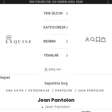
İçeriğe geç
YENİ ÜYELERE ÖZEL %10 İNDİRİM KODU: EXQ10
Geri
İler
YENİ SEZON
KATEGORİLER
Menü
Giriş Yap
Ara
Sepet
İNDİRİM
Exquise TR
TEMALAR
GIRIŞ YAP
Sepet
Sepetiniz boş
ANA SAYFA
/
KATEGORİLER
/
PANTOLON
/
JEAN PANTOLON
Jean Pantolon
Jean Pantolon