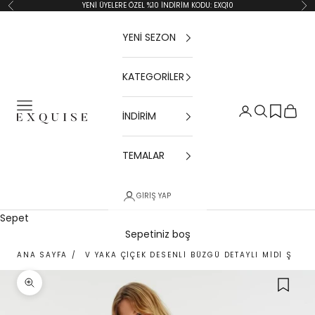
İçeriğe geç
YENİ ÜYELERE ÖZEL %10 İNDİRİM KODU: EXQ10
Geri
İler
YENİ SEZON
KATEGORİLER
Menü
Giriş Yap
Ara
Sepet
İNDİRİM
Exquise TR
TEMALAR
GIRIŞ YAP
Sepet
Sepetiniz boş
ANA SAYFA
/
V YAKA ÇIÇEK DESENLI BÜZGÜ DETAYLI MIDI ŞIFON
Yakınlaştır