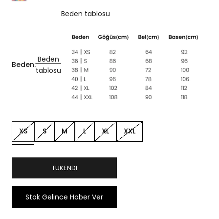
Beden tablosu
Beden
Beden:
tablosu
XS
S
M
L
XL
XXL
TÜKENDI
Stok Gelince Haber Ver