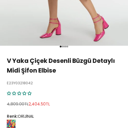
1 ögesine git
2 ögesine git
3 ögesine git
4 ögesine git
5 ögesine git
V Yaka Çiçek Desenli Büzgü Detaylı
Midi Şifon Elbise
E23Y03218042
Normal fiyat
İndirimli fiyat
4,809.00TL
2,404.50TL
Renk:
ORİJİNAL