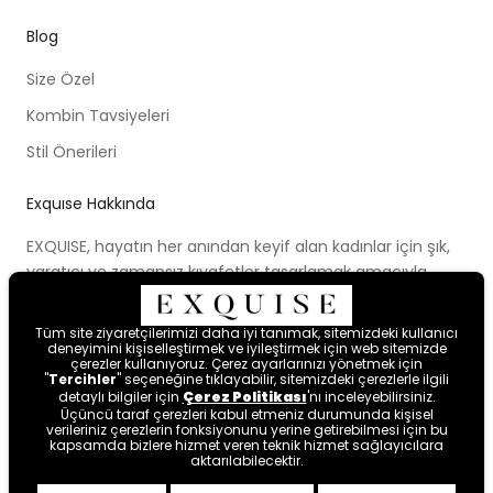
Blog
Size Özel
Kombin Tavsiyeleri
Stil Önerileri
Exquıse Hakkında
EXQUISE, hayatın her anından keyif alan kadınlar için şık,
yaratıcı ve zamansız kıyafetler tasarlamak amacıyla
kurulmuştur. Kurulduğu ilk günden beri ortaya koymaya
çalıştığı modern tasarım anlayışı, cesur renk paletleri,
Tüm site ziyaretçilerimizi daha iyi tanımak, sitemizdeki kullanıcı
yenilikçi kalıpları ve farklı bakış açısıyla kadınları hayal
deneyimini kişiselleştirmek ve iyileştirmek için web sitemizde
çerezler kullanıyoruz. Çerez ayarlarınızı yönetmek için
etmeye ve mutlu hissetmeye davet etmektedir.
"
Tercihler
" seçeneğine tıklayabilir, sitemizdeki çerezlerle ilgili
detaylı bilgiler için
Çerez Politikası
'nı inceleyebilirsiniz.
Üçüncü taraf çerezleri kabul etmeniz durumunda kişisel
verileriniz çerezlerin fonksiyonunu yerine getirebilmesi için bu
kapsamda bizlere hizmet veren teknik hizmet sağlayıcılara
aktarılabilecektir.