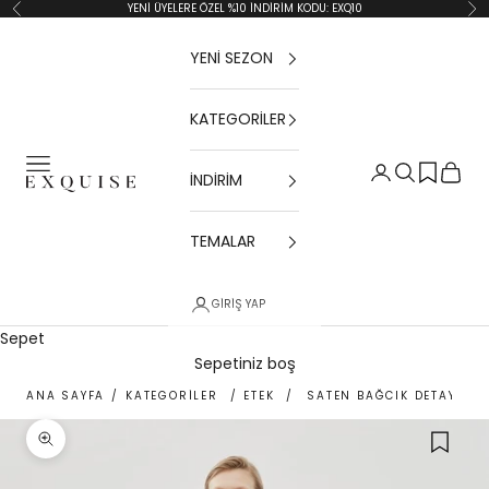
İçeriğe geç
YENİ ÜYELERE ÖZEL %10 İNDİRİM KODU: EXQ10
Geri
İler
YENİ SEZON
KATEGORİLER
Menü
Giriş Yap
Ara
Sepet
İNDİRİM
Exquise TR
TEMALAR
GIRIŞ YAP
Sepet
Sepetiniz boş
ANA SAYFA
/
KATEGORİLER
/
ETEK
/
SATEN BAĞCIK DETAYLI R
Yakınlaştır