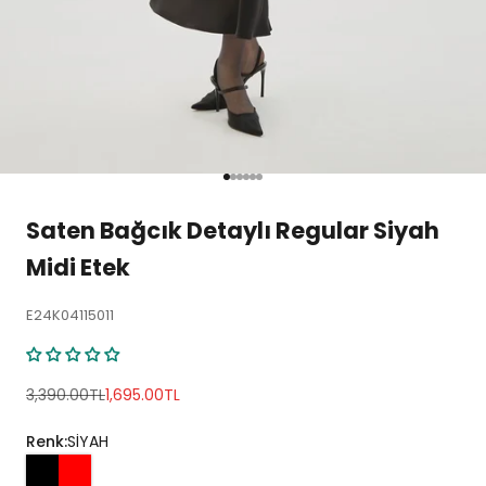
1 ögesine git
2 ögesine git
3 ögesine git
4 ögesine git
5 ögesine git
6 ögesine git
Saten Bağcık Detaylı Regular Siyah
Midi Etek
E24K04115011
Normal fiyat
İndirimli fiyat
3,390.00TL
1,695.00TL
Renk:
SİYAH