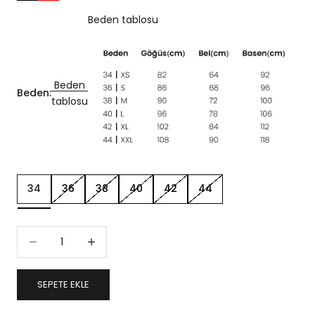
Beden tablosu
Beden
Beden:
tablosu
34
36
38
40
42
44
Miktarı azalt
Miktarı artır
SEPETE EKLE