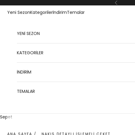
İçeriğe geç
Geri
Yeni Sezon
Kategoriler
İndirim
Temalar
YENİ SEZON
KATEGORİLER
İNDİRİM
TEMALAR
Sepet
ANA SAYFA
/
NAKIŞ DETAYLI İŞLEMELI CEKET