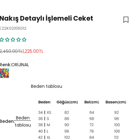
Nakış Detaylı İşlemeli Ceket
E22K02105012
Normal fiyat
İndirimli fiyat
2,450.00TL
1,225.00TL
Renk:
ORİJİNAL
Beden tablosu
Beden
Beden:
tablosu