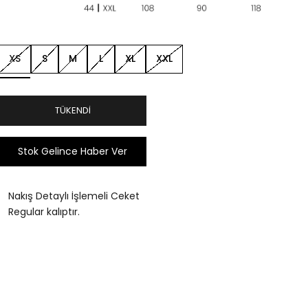
XS
S
M
L
XL
XXL
TÜKENDI
Stok Gelince Haber Ver
Nakış Detaylı İşlemeli Ceket
Regular kalıptır.