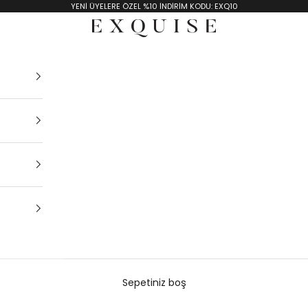
YENİ ÜYELERE ÖZEL %10 İNDİRİM KODU: EXQ10
Exquise TR
Sepetiniz boş