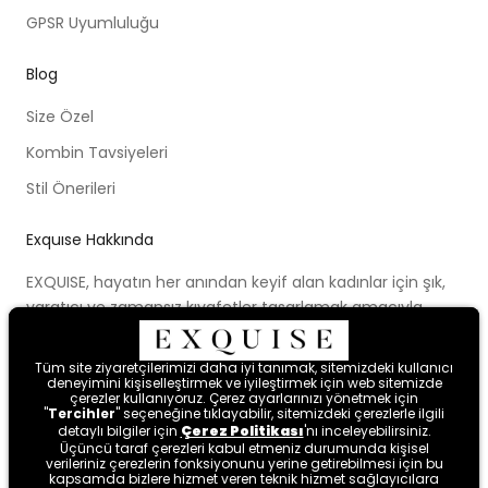
GPSR Uyumluluğu
Blog
Size Özel
Kombin Tavsiyeleri
Stil Önerileri
Exquıse Hakkında
EXQUISE, hayatın her anından keyif alan kadınlar için şık,
yaratıcı ve zamansız kıyafetler tasarlamak amacıyla
kurulmuştur. Kurulduğu ilk günden beri ortaya koymaya
çalıştığı modern tasarım anlayışı, cesur renk paletleri,
Tüm site ziyaretçilerimizi daha iyi tanımak, sitemizdeki kullanıcı
Tüm site ziyaretçilerimizi daha iyi tanımak, sitemizdeki kullanıcı
yenilikçi kalıpları ve farklı bakış açısıyla kadınları hayal
deneyimini kişiselleştirmek ve iyileştirmek için web sitemizde
deneyimini kişiselleştirmek ve iyileştirmek için web sitemizde
çerezler kullanıyoruz. Çerez ayarlarınızı yönetmek için
çerezler kullanıyoruz. Çerez ayarlarınızı yönetmek için
etmeye ve mutlu hissetmeye davet etmektedir.
"
"
Tercihler
Tercihler
" seçeneğine tıklayabilir, sitemizdeki çerezlerle ilgili
" seçeneğine tıklayabilir, sitemizdeki çerezlerle ilgili
detaylı bilgiler için
detaylı bilgiler için
Çerez Politikası
Çerez Politikası
'nı inceleyebilirsiniz.
'nı inceleyebilirsiniz.
Üçüncü taraf çerezleri kabul etmeniz durumunda kişisel
Üçüncü taraf çerezleri kabul etmeniz durumunda kişisel
verileriniz çerezlerin fonksiyonunu yerine getirebilmesi için bu
verileriniz çerezlerin fonksiyonunu yerine getirebilmesi için bu
kapsamda bizlere hizmet veren teknik hizmet sağlayıcılara
kapsamda bizlere hizmet veren teknik hizmet sağlayıcılara