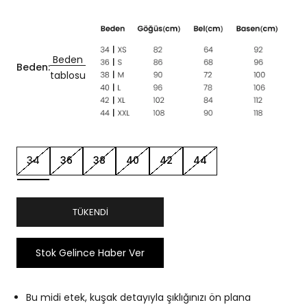
Beden
Beden:
tablosu
34
36
38
40
42
44
TÜKENDI
Stok Gelince Haber Ver
Bu midi etek, kuşak detayıyla şıklığınızı ön plana