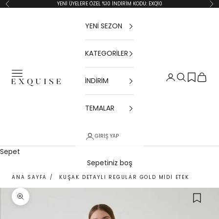
İçeriğe geç
YENİ ÜYELERE ÖZEL %10 İNDİRİM KODU: EXQ10
Geri
İler
YENİ SEZON
KATEGORİLER
Menü
Giriş Yap
Ara
Sepet
İNDİRİM
Exquise TR
TEMALAR
GIRIŞ YAP
Sepet
Sepetiniz boş
ANA SAYFA
/
KUŞAK DETAYLI REGULAR GOLD MIDI ETEK
Yakınlaştır