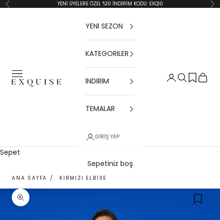
İçeriğe geç
YENİ ÜYELERE ÖZEL %10 İNDİRİM KODU: EXQ10
Geri
İler
YENİ SEZON
KATEGORİLER
Menü
Giriş Yap
Ara
Sepet
İNDİRİM
Exquise TR
TEMALAR
GIRIŞ YAP
Sepet
Sepetiniz boş
ANA SAYFA
/
KIRMIZI ELBISE
Yakınlaştır