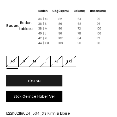
Beden
Beden:
tablosu
XS
S
M
L
XL
XXL
TÜKENDI
Stok Gelince Haber Ver
E22K02118024_504_XS Kırmızı Elbise