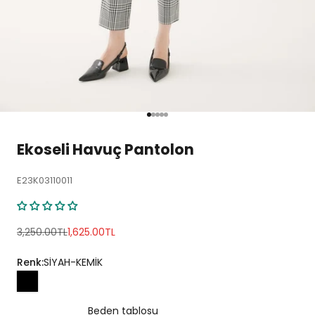
1 ögesine git
2 ögesine git
3 ögesine git
4 ögesine git
5 ögesine git
Ekoseli Havuç Pantolon
E23K03110011
Normal fiyat
İndirimli fiyat
3,250.00TL
1,625.00TL
Renk:
SİYAH-KEMİK
Beden tablosu