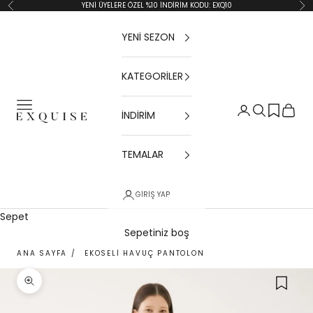
İçeriğe geç
YENİ ÜYELERE ÖZEL %10 İNDİRİM KODU: EXQ10
Geri
İler
YENİ SEZON
KATEGORİLER
Menü
Giriş Yap
Ara
Sepet
İNDİRİM
Exquise TR
TEMALAR
GIRIŞ YAP
Sepet
Sepetiniz boş
ANA SAYFA
/
EKOSELI HAVUÇ PANTOLON
Yakınlaştır