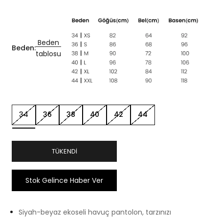
Beden
Beden:
tablosu
34
36
38
40
42
44
TÜKENDI
Stok Gelince Haber Ver
Siyah-beyaz ekoseli havuç pantolon, tarzınızı