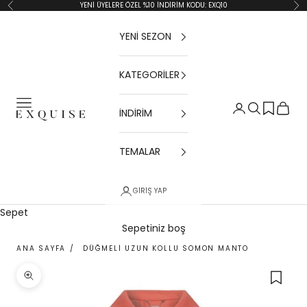
İçeriğe geç
YENİ ÜYELERE ÖZEL %10 İNDİRİM KODU: EXQ10
Geri
İler
YENİ SEZON
KATEGORİLER
Menü
Giriş Yap
Ara
Sepet
İNDİRİM
Exquise TR
TEMALAR
GIRIŞ YAP
Sepet
Sepetiniz boş
ANA SAYFA
/
DÜĞMELI UZUN KOLLU SOMON MANTO
Yakınlaştır