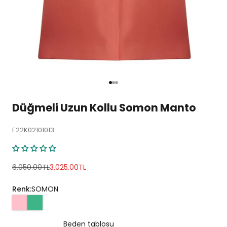
1 ögesine git
2 ögesine git
3 ögesine git
Düğmeli Uzun Kollu Somon Manto
E22K02101013
Normal fiyat
İndirimli fiyat
6,050.00TL
3,025.00TL
Renk:
SOMON
Beden tablosu