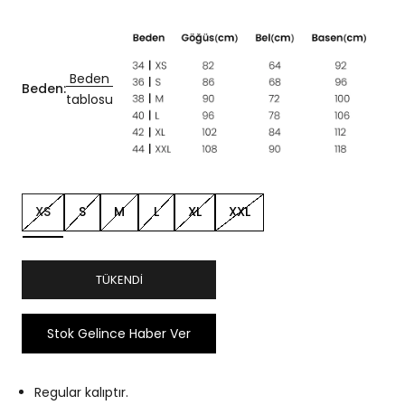
Beden
Beden:
tablosu
XS
S
M
L
XL
XXL
TÜKENDI
Stok Gelince Haber Ver
Regular kalıptır.