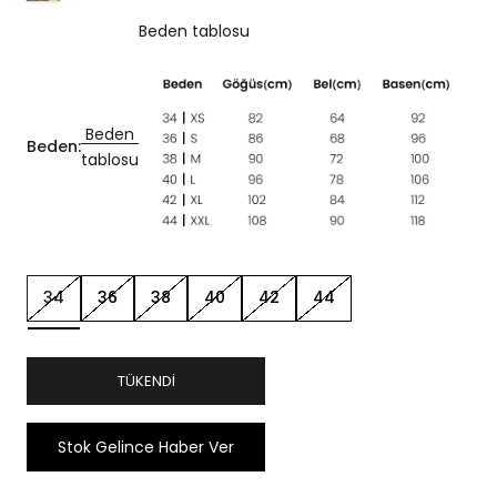
Beden tablosu
Beden
Beden:
tablosu
34
36
38
40
42
44
TÜKENDI
Stok Gelince Haber Ver