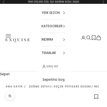
İçeriğe geç
YENİ ÜYELERE ÖZEL %10 İNDİRİM KODU: EXQ10
Geri
İler
YENİ SEZON
KATEGORİLER
Menü
Giriş Yap
Ara
Sepet
İNDİRİM
Exquise TR
TEMALAR
GIRIŞ YAP
Sepet
Sepetiniz boş
ANA SAYFA
/
DÜĞME DETAYLI KÜÇÜK PÖTIKARE DESENLI REGULAR
Yakınlaştır