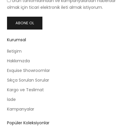
Ürün tanıtımlarından ve kampanyalardan haberdar
olmak için ticari elektronik ileti almak istiyorum.
ABONE OL
Kurumsal
İletişim
Hakkımızda
Exquise Showroomlar
Sıkça Sorulan Sorular
Kargo ve Teslimat
İade
Kampanyalar
Popüler Koleksiyonlar