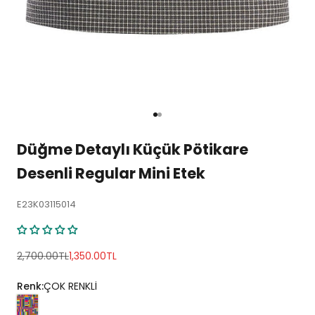
1 ögesine git
2 ögesine git
Düğme Detaylı Küçük Pötikare
Desenli Regular Mini Etek
E23K03115014
Normal fiyat
İndirimli fiyat
2,700.00TL
1,350.00TL
Renk:
ÇOK RENKLİ