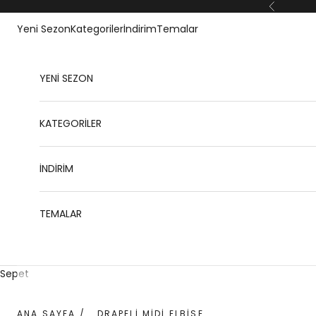
İçeriğe geç
Geri
Yeni Sezon
Kategoriler
İndirim
Temalar
YENİ SEZON
KATEGORİLER
İNDİRİM
TEMALAR
Sepet
ANA SAYFA
/
DRAPELI MIDI ELBISE