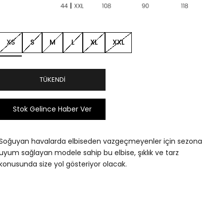
XS
S
M
L
XL
XXL
TÜKENDI
Stok Gelince Haber Ver
Soğuyan havalarda elbiseden vazgeçmeyenler için sezona
uyum sağlayan modele sahip bu elbise, şıklık ve tarz
konusunda size yol gösteriyor olacak.