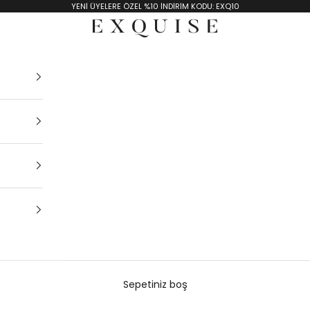
YENİ ÜYELERE ÖZEL %10 İNDİRİM KODU: EXQ10
Exquise TR
Sepetiniz boş