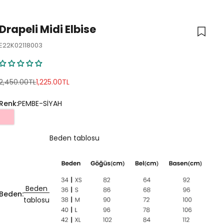
Drapeli Midi Elbise
E22K02118003
Normal fiyat
İndirimli fiyat
2,450.00TL
1,225.00TL
Renk:
PEMBE-SİYAH
Beden tablosu
Beden
Beden:
tablosu