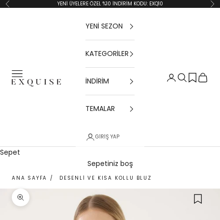
İçeriğe geç
YENİ ÜYELERE ÖZEL %10 İNDİRİM KODU: EXQ10
Geri
İler
YENİ SEZON
KATEGORİLER
Menü
Giriş Yap
Ara
Sepet
İNDİRİM
Exquise TR
TEMALAR
GIRIŞ YAP
Sepet
Sepetiniz boş
ANA SAYFA
/
DESENLI VE KISA KOLLU BLUZ
Yakınlaştır