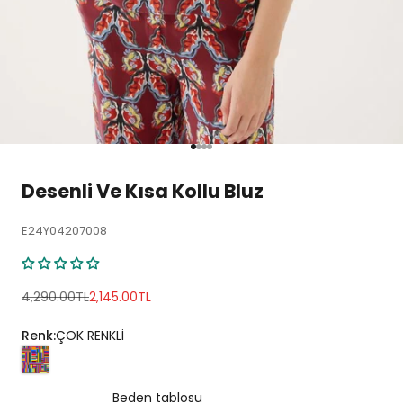
1 ögesine git
2 ögesine git
3 ögesine git
4 ögesine git
Desenli Ve Kısa Kollu Bluz
E24Y04207008
Normal fiyat
İndirimli fiyat
4,290.00TL
2,145.00TL
Renk:
ÇOK RENKLİ
Beden tablosu