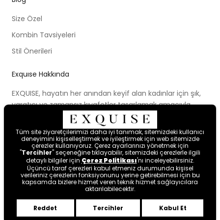
Size Özel
Kombin Tavsiyeleri
Stil Önerileri
Exquıse Hakkında
EXQUISE, hayatın her anından keyif alan kadınlar için şık,
yaratıcı ve zamansız kıyafetler tasarlamak amacıyla
kurulmuştur. Kurulduğu ilk günden beri ortaya koymaya
çalıştığı modern tasarım anlayışı, cesur renk paletleri,
Tüm site ziyaretçilerimizi daha iyi tanımak, sitemizdeki kullanıcı
yenilikçi kalıpları ve farklı bakış açısıyla kadınları hayal
deneyimini kişiselleştirmek ve iyileştirmek için web sitemizde
çerezler kullanıyoruz. Çerez ayarlarınızı yönetmek için
etmeye ve mutlu hissetmeye davet etmektedir.
"
Tercihler
" seçeneğine tıklayabilir, sitemizdeki çerezlerle ilgili
detaylı bilgiler için
Çerez Politikası
'nı inceleyebilirsiniz.
Üçüncü taraf çerezleri kabul etmeniz durumunda kişisel
verileriniz çerezlerin fonksiyonunu yerine getirebilmesi için bu
kapsamda bizlere hizmet veren teknik hizmet sağlayıcılara
aktarılabilecektir.
Reddet
Tercihler
Kabul Et
Byte
.
tarafından tasarlanmıştır.