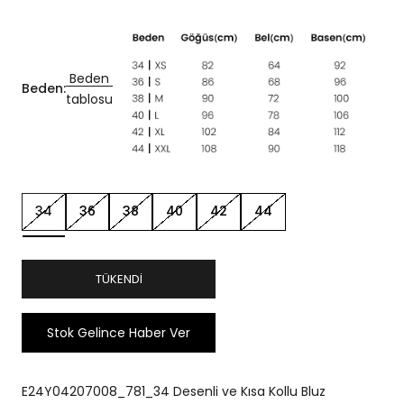
Beden
Beden:
tablosu
34
36
38
40
42
44
TÜKENDI
Stok Gelince Haber Ver
E24Y04207008_781_34 Desenli ve Kısa Kollu Bluz