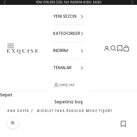
İçeriğe geç
YENİ ÜYELERE ÖZEL %10 İNDİRİM KODU: EXQ10
Geri
İler
YENİ SEZON
KATEGORİLER
Menü
Giriş Yap
Ara
Sepet
İNDİRİM
Exquise TR
TEMALAR
GIRIŞ YAP
Sepet
Sepetiniz boş
ANA SAYFA
/
BISIKLET YAKA REGULAR BEYAZ TIŞÖRT
Yakınlaştır