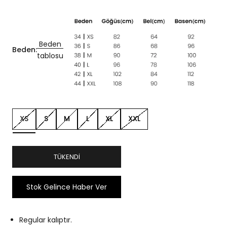
Beden
Beden:
tablosu
XS
S
M
L
XL
XXL
TÜKENDI
Stok Gelince Haber Ver
Regular kalıptır.