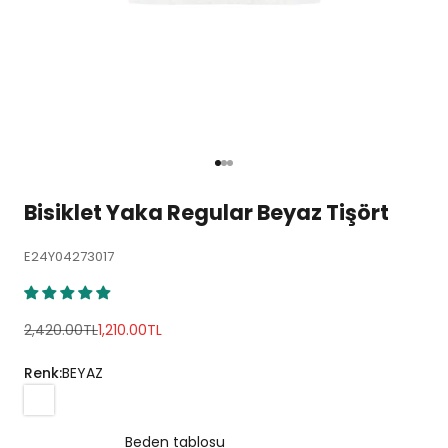
1 ögesine git
2 ögesine git
3 ögesine git
Bisiklet Yaka Regular Beyaz Tişört
E24Y04273017
Normal fiyat
İndirimli fiyat
2,420.00TL
1,210.00TL
Renk:
BEYAZ
Beden tablosu