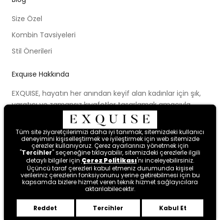
Size Özel
Kombin Tavsiyeleri
Stil Önerileri
Exquıse Hakkında
EXQUISE, hayatın her anından keyif alan kadınlar için şık,
yaratıcı ve zamansız kıyafetler tasarlamak amacıyla
kurulmuştur. Kurulduğu ilk günden beri ortaya koymaya
çalıştığı modern tasarım anlayışı, cesur renk paletleri,
Tüm site ziyaretçilerimizi daha iyi tanımak, sitemizdeki kullanıcı
Tüm site ziyaretçilerimizi daha iyi tanımak, sitemizdeki kullanıcı
yenilikçi kalıpları ve farklı bakış açısıyla kadınları hayal
deneyimini kişiselleştirmek ve iyileştirmek için web sitemizde
deneyimini kişiselleştirmek ve iyileştirmek için web sitemizde
çerezler kullanıyoruz. Çerez ayarlarınızı yönetmek için
çerezler kullanıyoruz. Çerez ayarlarınızı yönetmek için
etmeye ve mutlu hissetmeye davet etmektedir.
"
"
Tercihler
Tercihler
" seçeneğine tıklayabilir, sitemizdeki çerezlerle ilgili
" seçeneğine tıklayabilir, sitemizdeki çerezlerle ilgili
detaylı bilgiler için
detaylı bilgiler için
Çerez Politikası
Çerez Politikası
'nı inceleyebilirsiniz.
'nı inceleyebilirsiniz.
Üçüncü taraf çerezleri kabul etmeniz durumunda kişisel
Üçüncü taraf çerezleri kabul etmeniz durumunda kişisel
verileriniz çerezlerin fonksiyonunu yerine getirebilmesi için bu
verileriniz çerezlerin fonksiyonunu yerine getirebilmesi için bu
kapsamda bizlere hizmet veren teknik hizmet sağlayıcılara
kapsamda bizlere hizmet veren teknik hizmet sağlayıcılara
aktarılabilecektir.
aktarılabilecektir.
Reddet
Reddet
Tercihler
Tercihler
Kabul Et
Kabul Et
Byte
.
tarafından tasarlanmıştır.