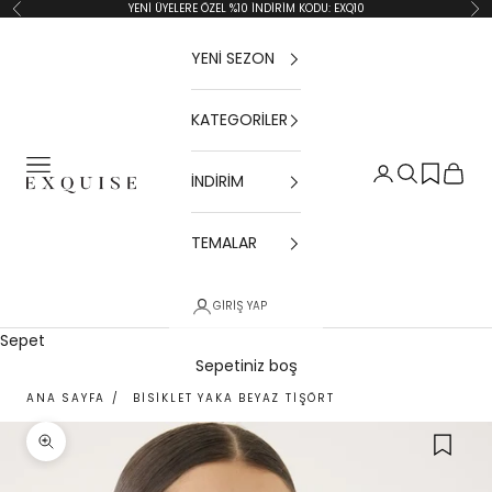
İçeriğe geç
YENİ ÜYELERE ÖZEL %10 İNDİRİM KODU: EXQ10
Geri
İler
YENİ SEZON
KATEGORİLER
Menü
Giriş Yap
Ara
Sepet
İNDİRİM
Exquise TR
TEMALAR
GIRIŞ YAP
Sepet
Sepetiniz boş
ANA SAYFA
/
BISIKLET YAKA BEYAZ TIŞÖRT
Yakınlaştır