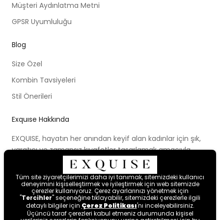
Müşteri Aydınlatma Metni
GPSR Uyumluluğu
Blog
Size Özel
Kombin Tavsiyeleri
Stil Önerileri
Exquıse Hakkında
EXQUISE, hayatın her anından keyif alan kadınlar için şık,
yaratıcı ve zamansız kıyafetler tasarlamak amacıyla
kurulmuştur. Kurulduğu ilk günden beri ortaya koymaya
çalıştığı modern tasarım anlayışı, cesur renk paletleri,
Tüm site ziyaretçilerimizi daha iyi tanımak, sitemizdeki kullanıcı
yenilikçi kalıpları ve farklı bakış açısıyla kadınları hayal
deneyimini kişiselleştirmek ve iyileştirmek için web sitemizde
çerezler kullanıyoruz. Çerez ayarlarınızı yönetmek için
etmeye ve mutlu hissetmeye davet etmektedir.
"
Tercihler
" seçeneğine tıklayabilir, sitemizdeki çerezlerle ilgili
detaylı bilgiler için
Çerez Politikası
'nı inceleyebilirsiniz.
Üçüncü taraf çerezleri kabul etmeniz durumunda kişisel