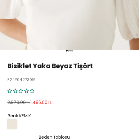
1 ögesine git
2 ögesine git
3 ögesine git
4 ögesine git
Bisiklet Yaka Beyaz Tişört
E24Y04273016
Normal fiyat
İndirimli fiyat
2,970.00TL
1,485.00TL
Renk:
KEMİK
Beden tablosu