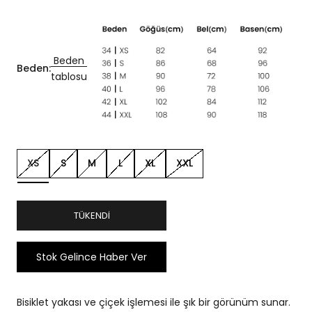
Beden
Beden:
tablosu
XS
S
M
L
XL
XXL
TÜKENDI
Stok Gelince Haber Ver
Bisiklet yakası ve çiçek işlemesi ile şık bir görünüm sunar.