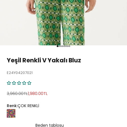
1 ögesine git
2 ögesine git
3 ögesine git
4 ögesine git
5 ögesine git
6 ögesine git
7 ögesine git
8 ögesine git
Yeşil Renkli V Yakalı Bluz
E24Y04207021
Normal fiyat
İndirimli fiyat
3,960.00TL
1,980.00TL
Renk:
ÇOK RENKLİ
Beden tablosu