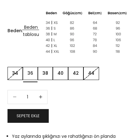
Beden
Beden:
tablosu
34
36
38
40
42
44
Miktarı azalt
Miktarı artır
SEPETE EKLE
Yaz aylarında şıklığınızı ve rahatlığınızı ön planda