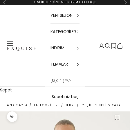
İçeriğe geç
YENİ ÜYELERE ÖZEL %10 İNDİRİM KODU: EXQ10
Geri
İler
YENİ SEZON
KATEGORİLER
Menü
Giriş Yap
Ara
Sepet
İNDİRİM
Exquise TR
TEMALAR
GIRIŞ YAP
Sepet
Sepetiniz boş
ANA SAYFA
/
KATEGORİLER
/
BLUZ
/
YEŞIL RENKLI V YAKALI B
Yakınlaştır