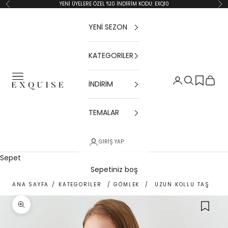
İçeriğe geç
YENİ ÜYELERE ÖZEL %10 İNDİRİM KODU: EXQ10
Geri
İler
YENİ SEZON
KATEGORİLER
Menü
Giriş Yap
Ara
Sepet
İNDİRİM
Exquise TR
TEMALAR
GIRIŞ YAP
Sepet
Sepetiniz boş
ANA SAYFA
/
KATEGORİLER
/
GÖMLEK
/
UZUN KOLLU TAŞ DETA
Yakınlaştır