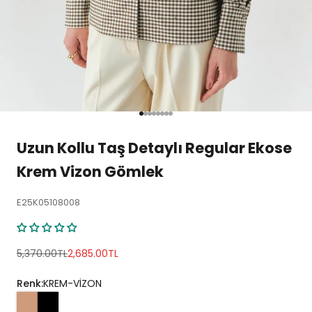
1 ögesine git
2 ögesine git
3 ögesine git
4 ögesine git
5 ögesine git
6 ögesine git
7 ögesine git
8 ögesine git
Uzun Kollu Taş Detaylı Regular Ekose
Krem Vizon Gömlek
E25K05108008
Normal fiyat
İndirimli fiyat
5,370.00TL
2,685.00TL
Renk:
KREM-VİZON