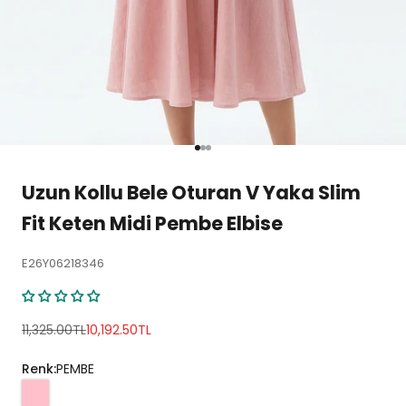
1 ögesine git
2 ögesine git
3 ögesine git
Uzun Kollu Bele Oturan V Yaka Slim
Fit Keten Midi Pembe Elbise
E26Y06218346
Normal fiyat
İndirimli fiyat
11,325.00TL
10,192.50TL
Renk:
PEMBE