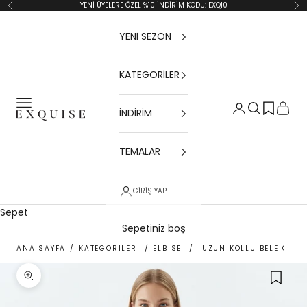
İçeriğe geç
YENİ ÜYELERE ÖZEL %10 İNDİRİM KODU: EXQ10
Geri
İler
YENİ SEZON
KATEGORİLER
Menü
Giriş Yap
Ara
Sepet
İNDİRİM
Exquise TR
TEMALAR
GIRIŞ YAP
Sepet
Sepetiniz boş
ANA SAYFA
/
KATEGORİLER
/
ELBİSE
/
UZUN KOLLU BELE OTURA
Yakınlaştır