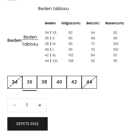
Beden tablosu
Beden
Beden:
tablosu
34
36
38
40
42
44
Miktarı azalt
Miktarı artır
SEPETE EKLE