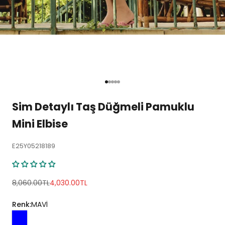
1 ögesine git
2 ögesine git
3 ögesine git
4 ögesine git
5 ögesine git
Sim Detaylı Taş Düğmeli Pamuklu
Mini Elbise
E25Y05218189
Normal fiyat
İndirimli fiyat
8,060.00TL
4,030.00TL
Renk:
MAVİ