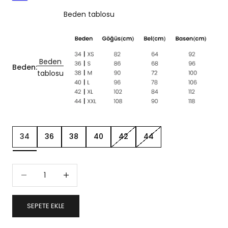
Beden tablosu
Beden
Beden:
tablosu
34
36
38
40
42
44
Miktarı azalt
Miktarı artır
SEPETE EKLE