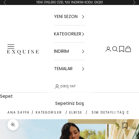
İçeriğe geç
YENİ ÜYELERE ÖZEL %10 İNDİRİM KODU: EXQ10
Geri
İler
YENİ SEZON
KATEGORİLER
Menü
Giriş Yap
Ara
Sepet
İNDİRİM
Exquise TR
TEMALAR
GIRIŞ YAP
Sepet
Sepetiniz boş
ANA SAYFA
/
KATEGORİLER
/
ELBİSE
/
SIM DETAYLI TAŞ DÜĞM
Yakınlaştır