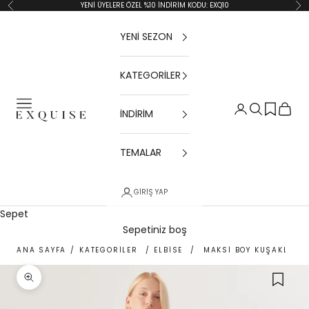
İçeriğe geç
YENİ ÜYELERE ÖZEL %10 İNDİRİM KODU: EXQ10
Geri
İler
YENİ SEZON
KATEGORİLER
Menü
Giriş Yap
Ara
Sepet
İNDİRİM
Exquise TR
TEMALAR
GIRIŞ YAP
Sepet
Sepetiniz boş
ANA SAYFA
/
KATEGORİLER
/
ELBİSE
/
MAKSI BOY KUŞAKLI FI
Yakınlaştır