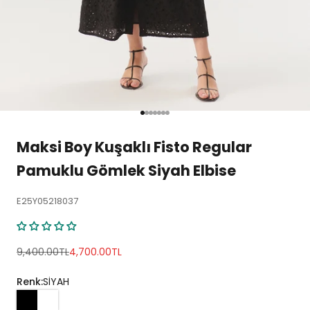
1 ögesine git
2 ögesine git
3 ögesine git
4 ögesine git
5 ögesine git
6 ögesine git
7 ögesine git
Maksi Boy Kuşaklı Fisto Regular
Pamuklu Gömlek Siyah Elbise
E25Y05218037
Normal fiyat
İndirimli fiyat
9,400.00TL
4,700.00TL
Renk:
SİYAH