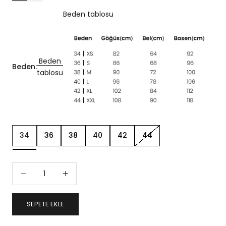
Beden tablosu
Beden
Beden:
tablosu
34
36
38
40
42
44
Miktarı azalt
Miktarı artır
SEPETE EKLE