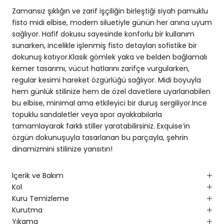
Zamansız şıklığın ve zarif işçiliğin birleştiği siyah pamuklu
fisto midi elbise, modern siluetiyle günün her anına uyum
sağlıyor. Hafif dokusu sayesinde konforlu bir kullanım
sunarken, incelikle işlenmiş fisto detayları sofistike bir
dokunuş katıyor.Klasik gömlek yaka ve belden bağlamalı
kemer tasarımı, vücut hatlarını zarifçe vurgularken,
regular kesimi hareket özgürlüğü sağlıyor. Midi boyuyla
hem günlük stilinize hem de özel davetlere uyarlanabilen
bu elbise, minimal ama etkileyici bir duruş sergiliyor.İnce
topuklu sandaletler veya spor ayakkabılarla
tamamlayarak farklı stiller yaratabilirsiniz. Exquise’in
özgün dokunuşuyla tasarlanan bu parçayla, şehrin
dinamizmini stilinize yansıtın!
İçerik ve Bakım
Kol
Kuru Temizleme
Kurutma
Yıkama