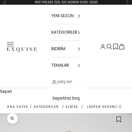
İçeriğe geç
YENİ ÜYELERE ÖZEL %10 İNDİRİM KODU: EXQ10
Geri
İler
YENİ SEZON
KATEGORİLER
Menü
Giriş Yap
Ara
Sepet
İNDİRİM
Exquise TR
TEMALAR
GIRIŞ YAP
Sepet
Sepetiniz boş
ANA SAYFA
/
KATEGORİLER
/
ELBİSE
/
LEOPAR DESENLI CEPLI 
Yakınlaştır