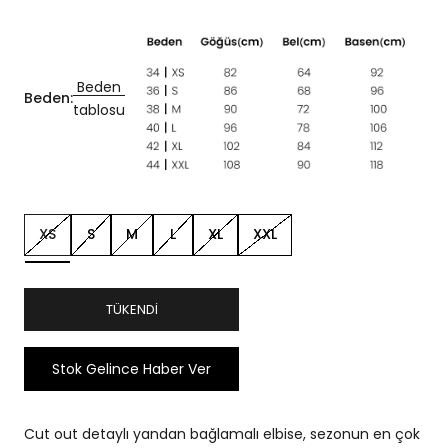
Beden
Beden:
tablosu
XS
S
M
L
XL
XXL
TÜKENDI
Stok Gelince Haber Ver
Cut out detaylı yandan bağlamalı elbise, sezonun en çok