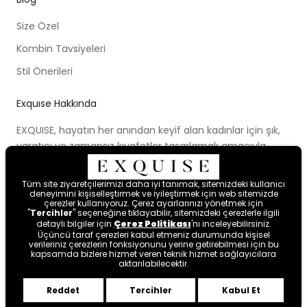
Size Özel
Kombin Tavsiyeleri
Stil Önerileri
Exquıse Hakkında
EXQUISE, hayatın her anından keyif alan kadınlar için şık,
yaratıcı ve zamansız kıyafetler tasarlamak amacıyla
kurulmuştur. Kurulduğu ilk günden beri ortaya koymaya
çalıştığı modern tasarım anlayışı, cesur renk paletleri,
Tüm site ziyaretçilerimizi daha iyi tanımak, sitemizdeki kullanıcı
yenilikçi kalıpları ve farklı bakış açısıyla kadınları hayal
deneyimini kişiselleştirmek ve iyileştirmek için web sitemizde
çerezler kullanıyoruz. Çerez ayarlarınızı yönetmek için
etmeye ve mutlu hissetmeye davet etmektedir.
"
Tercihler
" seçeneğine tıklayabilir, sitemizdeki çerezlerle ilgili
detaylı bilgiler için
Çerez Politikası
'nı inceleyebilirsiniz.
Üçüncü taraf çerezleri kabul etmeniz durumunda kişisel
verileriniz çerezlerin fonksiyonunu yerine getirebilmesi için bu
kapsamda bizlere hizmet veren teknik hizmet sağlayıcılara
aktarılabilecektir.
Reddet
Tercihler
Kabul Et
Byte
.
tarafından tasarlanmıştır.