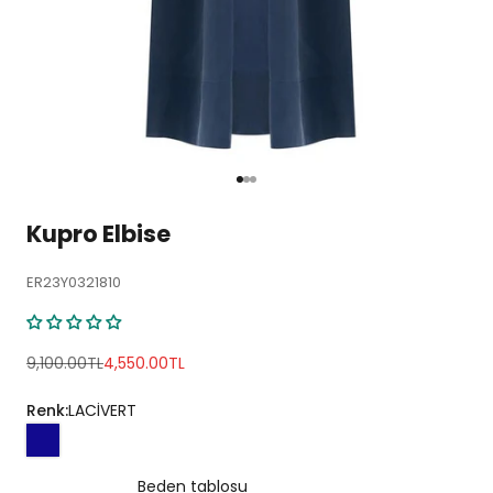
1 ögesine git
2 ögesine git
3 ögesine git
Kupro Elbise
ER23Y0321810
Normal fiyat
İndirimli fiyat
9,100.00TL
4,550.00TL
Renk:
LACİVERT
Beden tablosu