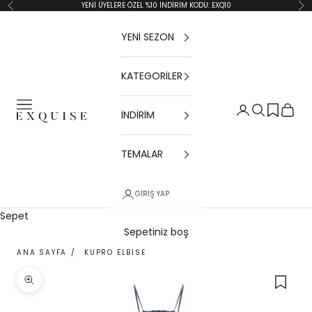
İçeriğe geç
YENİ ÜYELERE ÖZEL %10 İNDİRİM KODU: EXQ10
Geri
İler
YENİ SEZON
KATEGORİLER
Menü
Giriş Yap
Ara
Sepet
İNDİRİM
Exquise TR
TEMALAR
GIRIŞ YAP
Sepet
Sepetiniz boş
ANA SAYFA
/
KUPRO ELBISE
Yakınlaştır