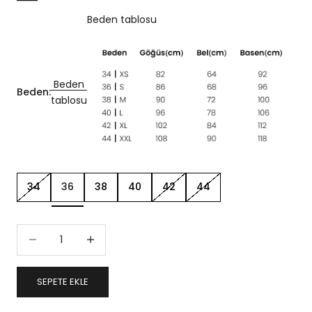
Beden tablosu
Beden
Beden:
tablosu
34
36
38
40
42
44
Miktarı azalt
Miktarı artır
SEPETE EKLE