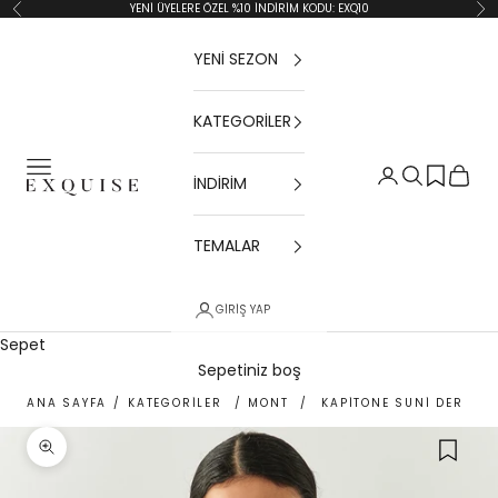
İçeriğe geç
YENİ ÜYELERE ÖZEL %10 İNDİRİM KODU: EXQ10
Geri
İler
YENİ SEZON
KATEGORİLER
Menü
Giriş Yap
Ara
Sepet
İNDİRİM
Exquise TR
TEMALAR
GIRIŞ YAP
Sepet
Sepetiniz boş
ANA SAYFA
/
KATEGORİLER
/
MONT
/
KAPITONE SUNI DERI AS
Yakınlaştır