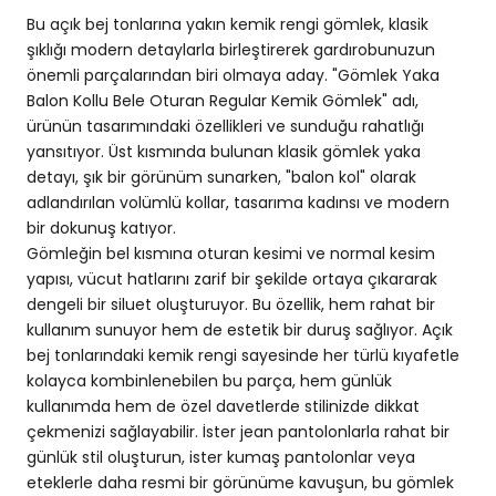
Bu açık bej tonlarına yakın kemik rengi gömlek, klasik
şıklığı modern detaylarla birleştirerek gardırobunuzun
önemli parçalarından biri olmaya aday. "Gömlek Yaka
Balon Kollu Bele Oturan Regular Kemik Gömlek" adı,
ürünün tasarımındaki özellikleri ve sunduğu rahatlığı
yansıtıyor. Üst kısmında bulunan klasik gömlek yaka
detayı, şık bir görünüm sunarken, "balon kol" olarak
adlandırılan volümlü kollar, tasarıma kadınsı ve modern
bir dokunuş katıyor.
Gömleğin bel kısmına oturan kesimi ve normal kesim
yapısı, vücut hatlarını zarif bir şekilde ortaya çıkararak
dengeli bir siluet oluşturuyor. Bu özellik, hem rahat bir
kullanım sunuyor hem de estetik bir duruş sağlıyor. Açık
bej tonlarındaki kemik rengi sayesinde her türlü kıyafetle
kolayca kombinlenebilen bu parça, hem günlük
kullanımda hem de özel davetlerde stilinizde dikkat
çekmenizi sağlayabilir. İster jean pantolonlarla rahat bir
günlük stil oluşturun, ister kumaş pantolonlar veya
eteklerle daha resmi bir görünüme kavuşun, bu gömlek