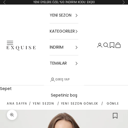
İçeriğe geç
YENİ ÜYELERE ÖZEL %10 İNDİRİM KODU: EXQ10
Geri
İler
YENİ SEZON
KATEGORİLER
Menü
Giriş Yap
Ara
Sepet
İNDİRİM
Exquise TR
TEMALAR
GIRIŞ YAP
Sepet
Sepetiniz boş
ANA SAYFA
/
YENİ SEZON
/
YENİ SEZON GÖMLEK
/
GÖMLEK YA
Yakınlaştır