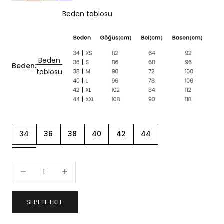
Beden tablosu
Beden
Beden:
tablosu
34
36
38
40
42
44
Miktarı azalt
Miktarı artır
SEPETE EKLE