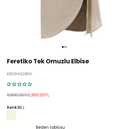
1 ögesine git
2 ögesine git
3 ögesine git
Feretiko Tek Omuzlu Elbise
ER23Y0321813
Normal fiyat
İndirimli fiyat
11,900.00TL
5,950.00TL
Renk:
BEJ
Beden tablosu