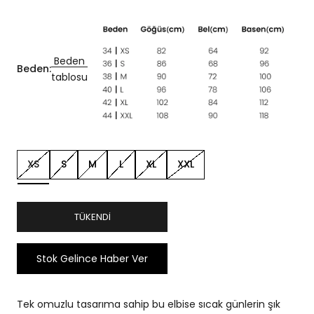
Beden
Beden:
tablosu
XS
S
M
L
XL
XXL
TÜKENDI
Stok Gelince Haber Ver
Tek omuzlu tasarıma sahip bu elbise sıcak günlerin şık