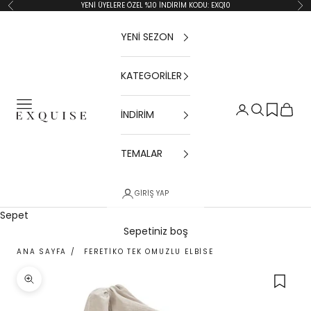
İçeriğe geç
YENİ ÜYELERE ÖZEL %10 İNDİRİM KODU: EXQ10
Geri
İler
YENİ SEZON
KATEGORİLER
Menü
Giriş Yap
Ara
Sepet
İNDİRİM
Exquise TR
TEMALAR
GIRIŞ YAP
Sepet
Sepetiniz boş
ANA SAYFA
/
FERETIKO TEK OMUZLU ELBISE
Yakınlaştır