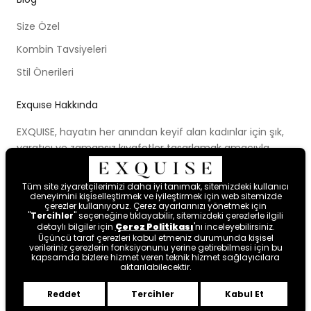
Size Özel
Kombin Tavsiyeleri
Stil Önerileri
Exquıse Hakkında
EXQUISE, hayatın her anından keyif alan kadınlar için şık,
yaratıcı ve zamansız kıyafetler tasarlamak amacıyla
kurulmuştur. Kurulduğu ilk günden beri ortaya koymaya
çalıştığı modern tasarım anlayışı, cesur renk paletleri,
Tüm site ziyaretçilerimizi daha iyi tanımak, sitemizdeki kullanıcı
yenilikçi kalıpları ve farklı bakış açısıyla kadınları hayal
deneyimini kişiselleştirmek ve iyileştirmek için web sitemizde
çerezler kullanıyoruz. Çerez ayarlarınızı yönetmek için
etmeye ve mutlu hissetmeye davet etmektedir.
"
Tercihler
" seçeneğine tıklayabilir, sitemizdeki çerezlerle ilgili
detaylı bilgiler için
Çerez Politikası
'nı inceleyebilirsiniz.
Üçüncü taraf çerezleri kabul etmeniz durumunda kişisel
verileriniz çerezlerin fonksiyonunu yerine getirebilmesi için bu
kapsamda bizlere hizmet veren teknik hizmet sağlayıcılara
aktarılabilecektir.
Reddet
Tercihler
Kabul Et
Byte
.
tarafından tasarlanmıştır.