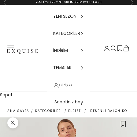
İçeriğe geç
YENİ ÜYELERE ÖZEL %10 İNDİRİM KODU: EXQ10
Geri
İler
YENİ SEZON
KATEGORİLER
Menü
Giriş Yap
Ara
Sepet
İNDİRİM
Exquise TR
TEMALAR
GIRIŞ YAP
Sepet
Sepetiniz boş
ANA SAYFA
/
KATEGORİLER
/
ELBİSE
/
DESENLI BALON KOL V 
Yakınlaştır