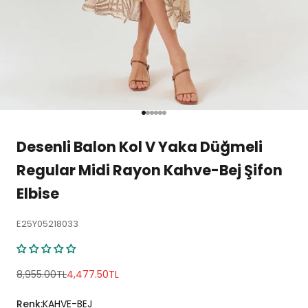
1 ögesine git
2 ögesine git
3 ögesine git
4 ögesine git
5 ögesine git
6 ögesine git
Desenli Balon Kol V Yaka Düğmeli
Regular Midi Rayon Kahve-Bej Şifon
Elbise
E25Y05218033
Normal fiyat
İndirimli fiyat
8,955.00TL
4,477.50TL
Renk:
KAHVE-BEJ