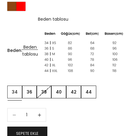
Beden tablosu
Beden
Beden:
tablosu
34
36
38
40
42
44
Miktarı azalt
Miktarı artır
SEPETE EKLE