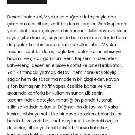
Desenli balon kol, V yaka ve düğme detaylarıyla öne
çıkan bu midi elbise, zarif bir duruş sergiler. Gardıroplarda
yerini alabilecek çok yönlü bir parçadır. Midi boyu ve akıcı
rayon şifon kumaşı sayesinde hem özel davetlerde hem
de günlük kombinlerde rahatlıkla kullanılabilir. V yaka
tasarımı zarif bir duruş sağlarken, balon kolları elbiseye
hacimli ve şık bir görünüm verir. Bej zemin üzerindeki
kahverengi desenler, elbiseye sofistike bir estetik katar.
Yan kısmındaki yırtmaç detayı, hem hareket kolaylığı
sağlar hem de tasarıma modern bir çizgi ekler. Rayon
şifon kumaşının hafif yapısı, özellikle bahar ve yaz
aylarında konforlu bir kullanım sunar. Elbisenin
tasarımındaki detaylar, rahatlığı ön planda tutarak
stilinize katkıda bulunur. Düğmeli ön detayı ve V yaka
kesimi, elbiseye sofistike bir hava katarken, balon kollar
hareketli ve zarif bir silüet oluşturur. Üzerindeki özgün
desenler, elbiseye karakteristik bir hava katarken,
kumaşının kalitesi uzun ömürlü bir kullanım sunar.