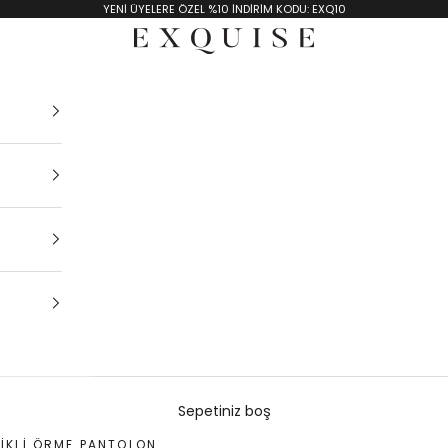
YENİ ÜYELERE ÖZEL %10 İNDİRİM KODU: EXQ10
Exquise TR
Sepetiniz boş
TIKLI ÖRME PANTOLON