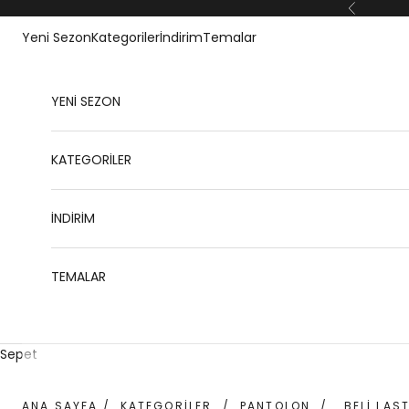
İçeriğe geç
Geri
Yeni Sezon
Kategoriler
İndirim
Temalar
YENİ SEZON
KATEGORİLER
İNDİRİM
TEMALAR
Sepet
ANA SAYFA
/
KATEGORİLER
/
PANTOLON
/
BELI LAS