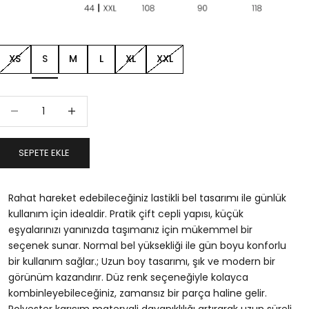
XS
S
M
L
XL
XXL
Miktarı azalt
Miktarı artır
SEPETE EKLE
Rahat hareket edebileceğiniz lastikli bel tasarımı ile günlük
kullanım için idealdir. Pratik çift cepli yapısı, küçük
eşyalarınızı yanınızda taşımanız için mükemmel bir
seçenek sunar. Normal bel yüksekliği ile gün boyu konforlu
bir kullanım sağlar.; Uzun boy tasarımı, şık ve modern bir
görünüm kazandırır. Düz renk seçeneğiyle kolayca
kombinleyebileceğiniz, zamansız bir parça haline gelir.
Polyester karışım materyali dayanıklılığı artırarak uzun süreli