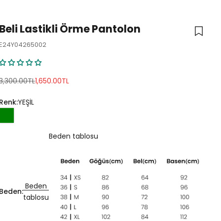
Beli Lastikli Örme Pantolon
E24Y04265002
Normal fiyat
İndirimli fiyat
3,300.00TL
1,650.00TL
Renk:
YEŞİL
Beden tablosu
Beden
Beden:
tablosu