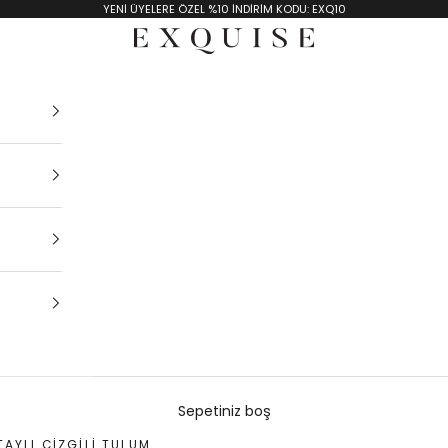
YENİ ÜYELERE ÖZEL %10 İNDİRİM KODU: EXQ10
Exquise TR
Sepetiniz boş
AYLI ÇIZGILI TULUM