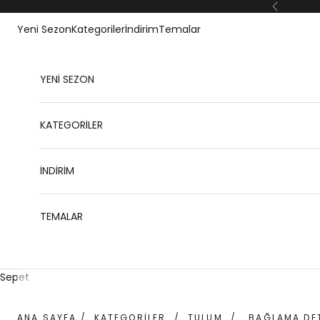
İçeriğe geç
Geri
Yeni Sezon
Kategoriler
İndirim
Temalar
YENİ SEZON
KATEGORİLER
İNDİRİM
TEMALAR
Sepet
ANA SAYFA
/
KATEGORİLER
/
TULUM
/
BAĞLAMA DET