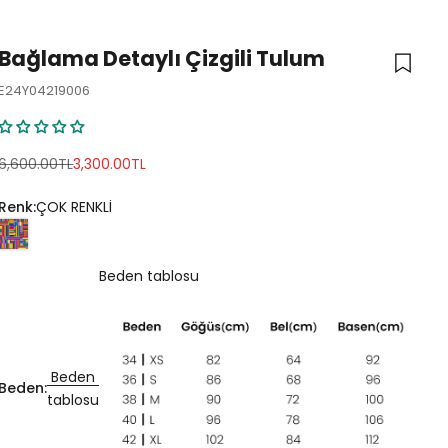
Bağlama Detaylı Çizgili Tulum
E24Y04219006
Normal fiyat
İndirimli fiyat
6,600.00TL
3,300.00TL
Renk:
ÇOK RENKLİ
Beden tablosu
Beden
Beden:
tablosu