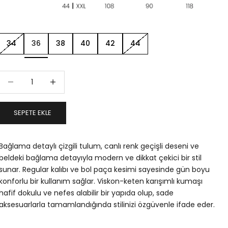
34
36
38
40
42
44
Miktarı azalt
Miktarı artır
SEPETE EKLE
Bağlama detaylı çizgili tulum, canlı renk geçişli deseni ve
beldeki bağlama detayıyla modern ve dikkat çekici bir stil
sunar. Regular kalıbı ve bol paça kesimi sayesinde gün boyu
konforlu bir kullanım sağlar. Viskon-keten karışımlı kumaşı
hafif dokulu ve nefes alabilir bir yapıda olup, sade
aksesuarlarla tamamlandığında stilinizi özgüvenle ifade eder.