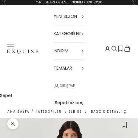
İçeriğe geç
YENİ ÜYELERE ÖZEL %10 İNDİRİM KODU: EXQ10
Geri
İler
YENİ SEZON
KATEGORİLER
Menü
Giriş Yap
Ara
Sepet
İNDİRİM
Exquise TR
TEMALAR
GIRIŞ YAP
Sepet
Sepetiniz boş
ANA SAYFA
/
KATEGORİLER
/
ELBİSE
/
BAĞCIK DETAYLI ÇIÇEK 
Yakınlaştır