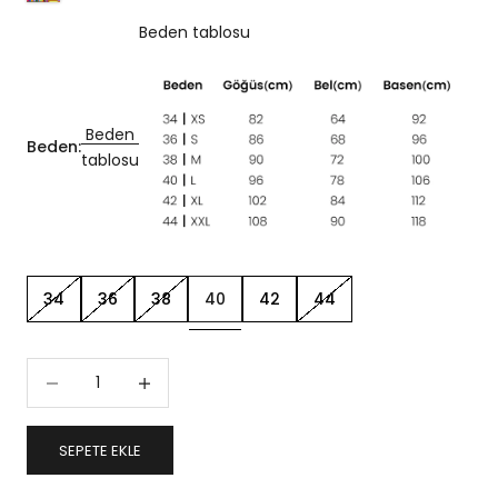
Beden tablosu
Beden
Beden:
tablosu
34
36
38
40
42
44
Miktarı azalt
Miktarı artır
SEPETE EKLE