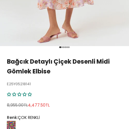
1 ögesine git
2 ögesine git
3 ögesine git
4 ögesine git
5 ögesine git
6 ögesine git
Bağcık Detaylı Çiçek Desenli Midi
Gömlek Elbise
E25Y05218141
Normal fiyat
İndirimli fiyat
8,955.00TL
4,477.50TL
Renk:
ÇOK RENKLİ