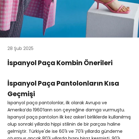
28 Şub 2025
İspanyol Paça Kombin Önerileri
İspanyol Paça Pantolonların Kısa
Geçmişi
İspanyol paça pantolonlar, ilk olarak Avrupa ve
Amerika’da 1960’ların son çeyreğine damga vurmuştu.
İspanyol paça
pantolon
ilk kez askerî birliklerde kullanılmış
olup sonraki yıllarda hippi stilinin de bir parçası haline
gelmiştir. Türkiye'de ise 60'lı ve 70'li yıllarda gündeme
oturmuş ancak 80'li yıllarda hızını biraz kesmişti. 90'lı