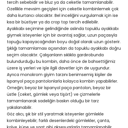
tercih sebebidir ve bluz ya da ceketle tamamlanabilir.
Özellikle mevsim geçişleri için ceketle kombinlemek çok
daha kurtarıcı olacaktır. Bel inceliğini vurgulamak için ise
kısa bir büstiyer ya da crop top tercih edilebilir.
Ayakkabı seçimine gelindiğinde aslında topuklu ayakkabı
giymek isteyenler için bir avantaj sağlar, uzun paçasıyla
topuğu kapayacağından boyu doğal olarak uzun gösterir.
Şıklığı tamamlaması açısından da topuklu ayakkabı doğru
seçim olacaktır. Çalışanların sıklıkla gardırobunda
bulundurduğu bu kombin, daha önce de bahsettiğimiz
üzere iş yerleri ve işle ilgili davetler için de uygundur.
Ayrıca monokrom giyim tarzını benimsemiş kişiler de
İspanyol paça pantolonlarla kolayca kombin yapabilirler.
Örneğin; beyaz bir İspanyol paça pantolon, beyaz bir
üstle (
ceket
, gömlek veya tişört) ve çizmelerle
tamamlanarak sadeliğin baskın olduğu bir tarz
yakalanabilir.
Göz alıcı, şık bir stil yaratmak isteyenler gömlekle
kombinleyebilir; farklı desenlerdeki gömlekler, çanta,
kolye, küpe ve saat gibi aksesuarlarla tamamlanabilir.