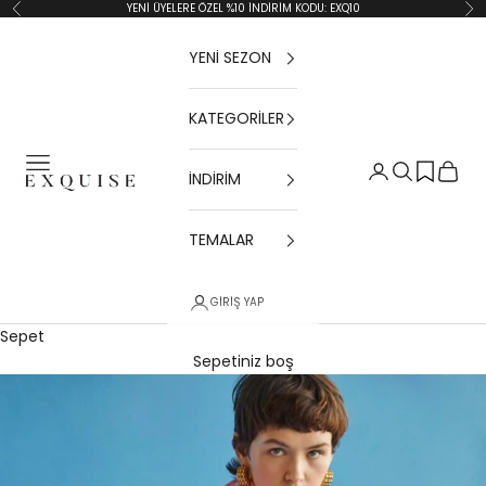
İçeriğe geç
YENİ ÜYELERE ÖZEL %10 İNDİRİM KODU: EXQ10
Geri
İler
YENİ SEZON
KATEGORİLER
Menü
Giriş Yap
Ara
Sepet
İNDİRİM
Exquise TR
TEMALAR
GIRIŞ YAP
Sepet
Sepetiniz boş