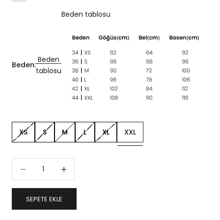
Beden tablosu
Beden
Beden:
tablosu
XS
S
M
L
XL
XXL
Miktarı azalt
Miktarı artır
SEPETE EKLE