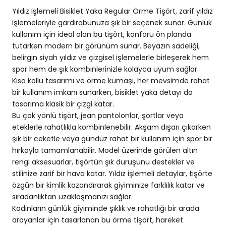
Yıldız İşlemeli Bisiklet Yaka Regular Örme Tişört, zarif yıldız
işlemeleriyle gardırobunuza şık bir seçenek sunar. Günlük
kullanım için ideal olan bu tişört, konforu ön planda
tutarken modern bir görünüm sunar. Beyazın sadeliği,
belirgin siyah yıldız ve çizgisel işlemelerle birleşerek hem
spor hem de şık kombinlerinizle kolayca uyum sağlar.
Kısa kollu tasarımı ve örme kumaşı, her mevsimde rahat
bir kullanım imkanı sunarken, bisiklet yaka detayı da
tasarıma klasik bir çizgi katar.
Bu çok yönlü tişört, jean pantolonlar, şortlar veya
eteklerle rahatlıkla kombinlenebilir. Akşam dışarı çıkarken
şık bir ceketle veya gündüz rahat bir kullanım için spor bir
hırkayla tamamlanabilir. Model üzerinde görülen altın
rengi aksesuarlar, tişörtün şık duruşunu destekler ve
stilinize zarif bir hava katar. Yıldız işlemeli detaylar, tişörte
özgün bir kimlik kazandırarak giyiminize farklılık katar ve
sıradanlıktan uzaklaşmanızı sağlar.
Kadınların günlük giyiminde şıklık ve rahatlığı bir arada
arayanlar için tasarlanan bu örme tişört, hareket