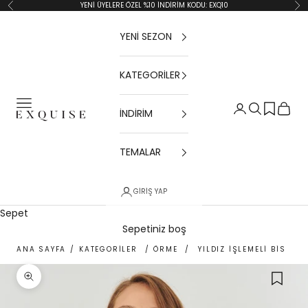
İçeriğe geç
YENİ ÜYELERE ÖZEL %10 İNDİRİM KODU: EXQ10
Geri
İler
YENİ SEZON
KATEGORİLER
Menü
Giriş Yap
Ara
Sepet
İNDİRİM
Exquise TR
TEMALAR
GIRIŞ YAP
Sepet
Sepetiniz boş
ANA SAYFA
/
KATEGORİLER
/
ÖRME
/
YILDIZ İŞLEMELI BISIKL
Yakınlaştır