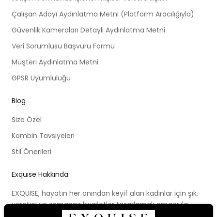
Çalışan Adayı Aydınlatma Metni (Platform Aracılığıyla)
Güvenlik Kameraları Detaylı Aydınlatma Metni
Veri Sorumlusu Başvuru Formu
Müşteri Aydınlatma Metni
GPSR Uyumluluğu
Blog
Size Özel
Kombin Tavsiyeleri
Stil Önerileri
Exquıse Hakkında
EXQUISE, hayatın her anından keyif alan kadınlar için şık,
yaratıcı ve zamansız kıyafetler tasarlamak amacıyla
kurulmuştur. Kurulduğu ilk günden beri ortaya koymaya