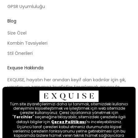
GPSR Uyumluluğu
Blog
Size Özel
Kombin Tavsiyeleri
Stil Önerileri
Exquıse Hakkında
EXQUISE, hayatın her anından keyif alan kadınlar için şık,
yaratıcı ve zamansız kıyafetler tasarlamak amacıyla
kurulmuştur. Kurulduğu ilk günden beri ortaya koymaya
çalıştığı modern tasarım anlayışı, cesur renk paletleri,
Tüm site ziyaretçilerimizi daha iyi tanımak, sitemizdeki kullanıcı
yenilikçi kalıpları ve farklı bakış açısıyla kadınları hayal
deneyimini kişiselleştirmek ve iyileştirmek için web sitemizde
çerezler kullanıyoruz. Çerez ayarlarınızı yönetmek için
etmeye ve mutlu hissetmeye davet etmektedir.
"
Tercihler
" seçeneğine tıklayabilir, sitemizdeki çerezlerle ilgili
detaylı bilgiler için
Çerez Politikası
'nı inceleyebilirsiniz.
Üçüncü taraf çerezleri kabul etmeniz durumunda kişisel
verileriniz çerezlerin fonksiyonunu yerine getirebilmesi için bu
kapsamda bizlere hizmet veren teknik hizmet sağlayıcılara