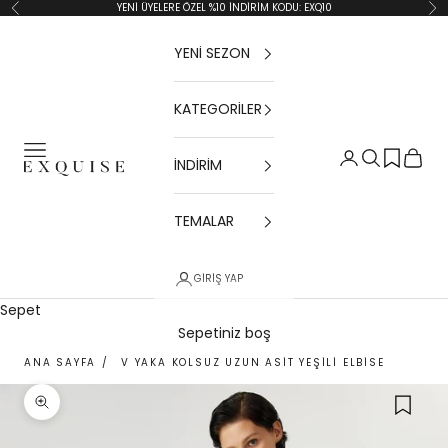
İçeriğe geç
YENİ ÜYELERE ÖZEL %10 İNDİRİM KODU: EXQ10
Geri
İler
YENİ SEZON
KATEGORİLER
Menü
Giriş Yap
Ara
Sepet
İNDİRİM
Exquise TR
TEMALAR
GIRIŞ YAP
Sepet
Sepetiniz boş
ANA SAYFA
/
V YAKA KOLSUZ UZUN ASIT YEŞILI ELBISE
Yakınlaştır