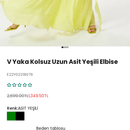
1 ögesine git
2 ögesine git
3 ögesine git
4 ögesine git
V Yaka Kolsuz Uzun Asit Yeşili Elbise
E22Y02218079
Normal fiyat
İndirimli fiyat
2,699.00TL
1,349.50TL
Renk:
ASİT YEŞİLİ
Beden tablosu