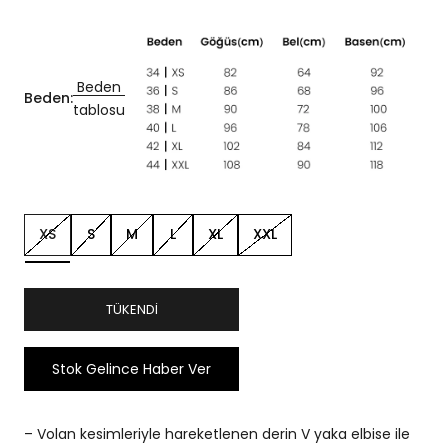
Beden
Beden:
tablosu
XS
S
M
L
XL
XXL
TÜKENDI
Stok Gelince Haber Ver
– Volan kesimleriyle hareketlenen derin V yaka elbise ile