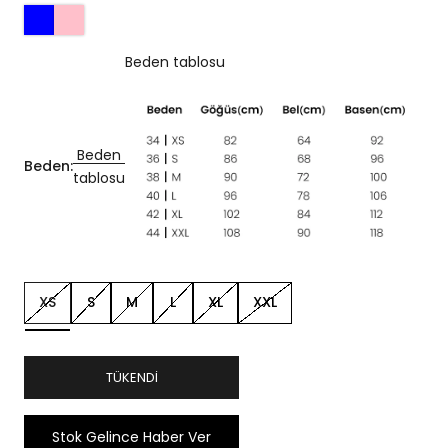
Beden tablosu
Beden
Beden:
tablosu
XS
S
M
L
XL
XXL
TÜKENDI
Stok Gelince Haber Ver