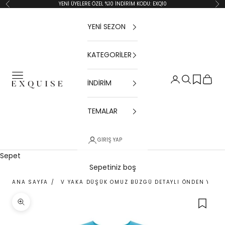
İçeriğe geç
YENİ ÜYELERE ÖZEL %10 İNDİRİM KODU: EXQ10
Geri
İler
YENİ SEZON
KATEGORİLER
Menü
Giriş Yap
Ara
Sepet
İNDİRİM
Exquise TR
TEMALAR
GIRIŞ YAP
Sepet
Sepetiniz boş
ANA SAYFA
/
V YAKA DÜŞÜK OMUZ BÜZGÜ DETAYLI ÖNDEN YIRTM
Yakınlaştır