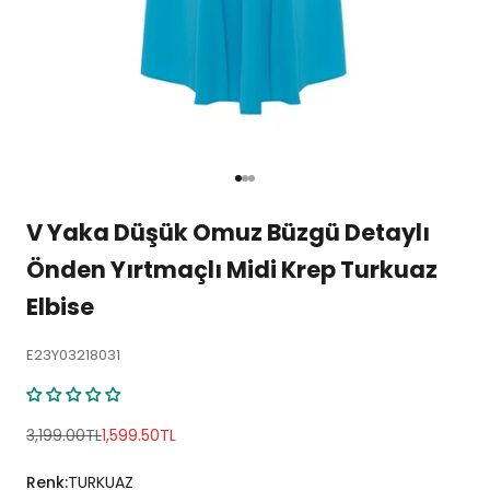
1 ögesine git
2 ögesine git
3 ögesine git
V Yaka Düşük Omuz Büzgü Detaylı
Önden Yırtmaçlı Midi Krep Turkuaz
Elbise
E23Y03218031
Normal fiyat
İndirimli fiyat
3,199.00TL
1,599.50TL
Renk:
TURKUAZ