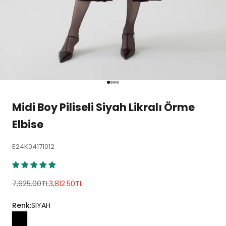
1 ögesine git
2 ögesine git
3 ögesine git
4 ögesine git
Midi Boy Piliseli Siyah Likralı Örme
Elbise
E24K04171012
Normal fiyat
İndirimli fiyat
7,625.00TL
3,812.50TL
Renk:
SİYAH