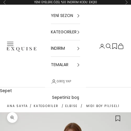
İçeriğe geç
YENİ ÜYELERE ÖZEL %10 İNDİRİM KODU: EXQ10
Geri
İler
YENİ SEZON
KATEGORİLER
Menü
Giriş Yap
Ara
Sepet
İNDİRİM
Exquise TR
TEMALAR
GIRIŞ YAP
Sepet
Sepetiniz boş
ANA SAYFA
/
KATEGORİLER
/
ELBİSE
/
MIDI BOY PILISELI SIYA
Yakınlaştır