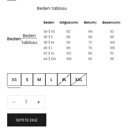
Beden tablosu
Beden
Beden:
tablosu
XS
S
M
L
XL
XXL
Miktarı azalt
Miktarı artır
SEPETE EKLE