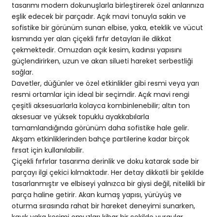
tasarımı modern dokunuşlarla birleştirerek özel anlarınıza
eşlik edecek bir parçadır. Açık mavi tonuyla sakin ve
sofistike bir görünüm sunan elbise, yaka, eteklik ve vücut
kısmında yer alan çiçekli fırfır detayları ile dikkat
çekmektedir. Omuzdan açık kesim, kadınsı yapısını
güçlendirirken, uzun ve akan silueti hareket serbestliği
sağlar.
Davetler, düğünler ve özel etkinlikler gibi resmi veya yarı
resmi ortamlar için ideal bir seçimdir. Açık mavi rengi
çeşitli aksesuarlarla kolayca kombinlenebilir; altın ton
aksesuar ve yüksek topuklu ayakkabılarla
tamamlandığında görünüm daha sofistike hale gelir.
Akşam etkinliklerinden bahçe partilerine kadar birçok
fırsat için kullanılabilir.
Çiçekli fırfırlar tasarıma derinlik ve doku katarak sade bir
parçayı ilgi çekici kılmaktadır. Her detay dikkatli bir şekilde
tasarlanmıştır ve elbiseyi yalnızca bir giysi değil, nitelikli bir
parça haline getirir. Akan kumaş yapısı, yürüyüş ve
oturma sırasında rahat bir hareket deneyimi sunarken,
kayık yaka kesimi omuzları kibar bir şekilde vurgular.