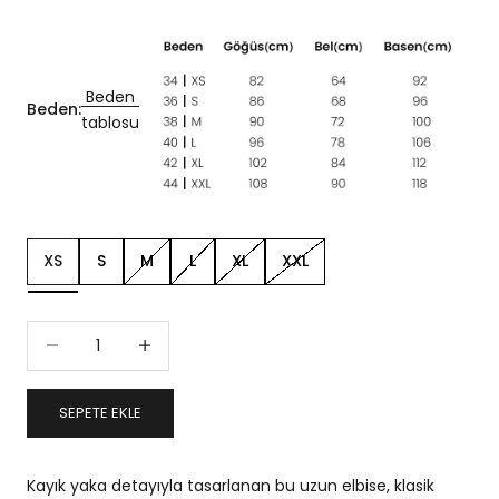
Beden
Beden:
tablosu
XS
S
M
L
XL
XXL
Miktarı azalt
Miktarı artır
SEPETE EKLE
Kayık yaka detayıyla tasarlanan bu uzun elbise, klasik