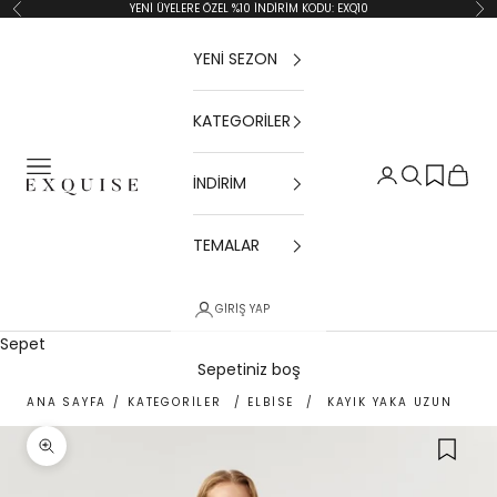
İçeriğe geç
YENİ ÜYELERE ÖZEL %10 İNDİRİM KODU: EXQ10
Geri
İler
YENİ SEZON
KATEGORİLER
Menü
Giriş Yap
Ara
Sepet
İNDİRİM
Exquise TR
TEMALAR
GIRIŞ YAP
Sepet
Sepetiniz boş
ANA SAYFA
/
KATEGORİLER
/
ELBİSE
/
KAYIK YAKA UZUN BOY E
Yakınlaştır