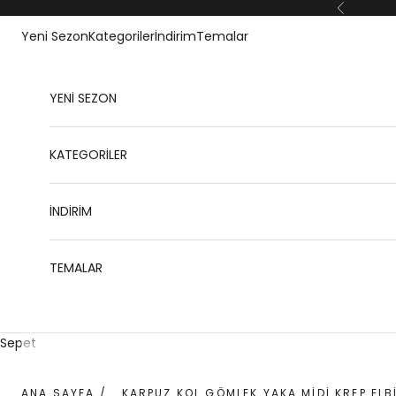
İçeriğe geç
Geri
Yeni Sezon
Kategoriler
İndirim
Temalar
YENİ SEZON
KATEGORİLER
İNDİRİM
TEMALAR
Sepet
ANA SAYFA
/
KARPUZ KOL GÖMLEK YAKA MIDI KREP ELB