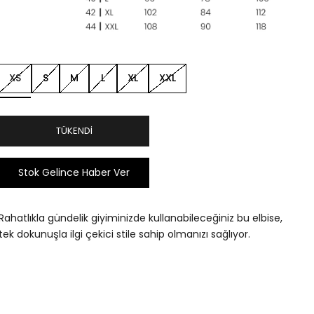
XS
S
M
L
XL
XXL
TÜKENDI
Stok Gelince Haber Ver
Rahatlıkla gündelik giyiminizde kullanabileceğiniz bu elbise,
tek dokunuşla ilgi çekici stile sahip olmanızı sağlıyor.