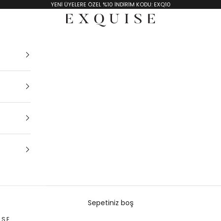
YENİ ÜYELERE ÖZEL %10 İNDİRİM KODU: EXQ10
Exquise TR
Sepetiniz boş
ISE