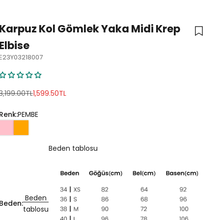
Karpuz Kol Gömlek Yaka Midi Krep
Elbise
E23Y03218007
Normal fiyat
İndirimli fiyat
3,199.00TL
1,599.50TL
Renk:
PEMBE
Beden tablosu
Beden
Beden:
tablosu