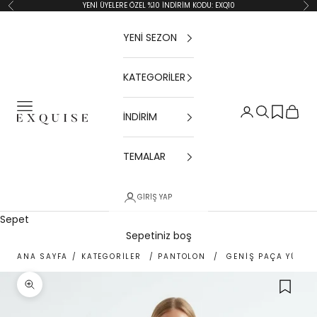
İçeriğe geç
YENİ ÜYELERE ÖZEL %10 İNDİRİM KODU: EXQ10
Geri
İler
YENİ SEZON
KATEGORİLER
Menü
Giriş Yap
Ara
Sepet
İNDİRİM
Exquise TR
TEMALAR
GIRIŞ YAP
Sepet
Sepetiniz boş
ANA SAYFA
/
KATEGORİLER
/
PANTOLON
/
GENIŞ PAÇA YÜKSE
Yakınlaştır