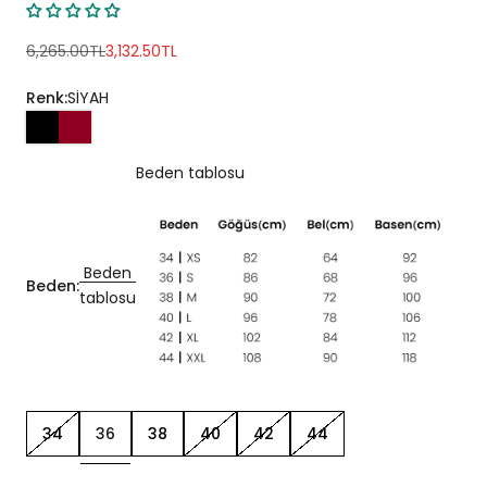
Normal fiyat
İndirimli fiyat
6,265.00TL
3,132.50TL
Renk:
SİYAH
Beden tablosu
Beden
Beden:
tablosu
34
36
38
40
42
44