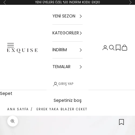
İçeriğe geç
YENİ ÜYELERE ÖZEL %10 İNDİRİM KODU: EXQ10
Geri
İler
YENİ SEZON
KATEGORİLER
Menü
Giriş Yap
Ara
Sepet
İNDİRİM
Exquise TR
TEMALAR
GIRIŞ YAP
Sepet
Sepetiniz boş
ANA SAYFA
/
ERKEK YAKA BLAZER CEKET
Yakınlaştır