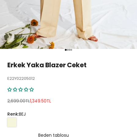
1 ögesine git
2 ögesine git
3 ögesine git
4 ögesine git
Erkek Yaka Blazer Ceket
E22Y02205012
Normal fiyat
İndirimli fiyat
2,699.00TL
1,349.50TL
Renk:
BEJ
Beden tablosu