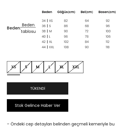
Beden
Beden:
tablosu
XS
S
M
L
XL
XXL
TÜKENDI
Stok Gelince Haber Ver
– Öndeki cep detayları belinden geçmeli kemeriyle bu