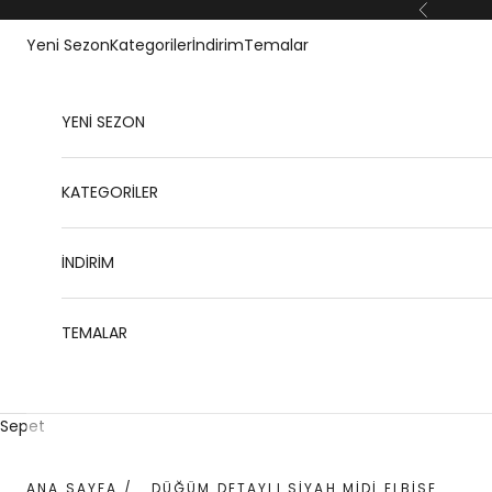
İçeriğe geç
Geri
Yeni Sezon
Kategoriler
İndirim
Temalar
YENİ SEZON
KATEGORİLER
İNDİRİM
TEMALAR
Sepet
ANA SAYFA
/
DÜĞÜM DETAYLI SIYAH MIDI ELBISE