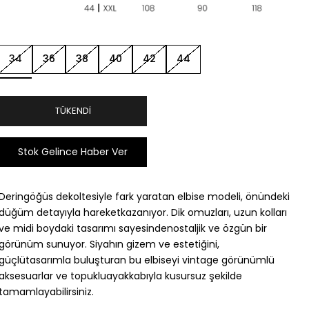
34
36
38
40
42
44
TÜKENDI
Stok Gelince Haber Ver
Deringöğüs dekoltesiyle fark yaratan elbise modeli, önündeki
düğüm detayıyla hareketkazanıyor. Dik omuzları, uzun kolları
ve midi boydaki tasarımı sayesindenostaljik ve özgün bir
görünüm sunuyor. Siyahın gizem ve estetiğini,
güçlütasarımla buluşturan bu elbiseyi vintage görünümlü
aksesuarlar ve topukluayakkabıyla kusursuz şekilde
tamamlayabilirsiniz.