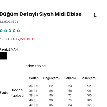
Düğüm Detaylı Siyah Midi Elbise
E23K03118064
Normal fiyat
İndirimli fiyat
4,300.00TL
2,150.00TL
Renk:
SİYAH
Beden tablosu
Beden
Beden:
tablosu