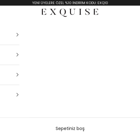
YENİ ÜYELERE ÖZEL %10 İNDİRİM KODU: EXQ10
Exquise TR
Sepetiniz boş