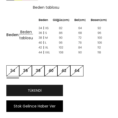
Beden tablosu
Beden
Beden:
tablosu
34
36
38
40
42
44
TÜKENDI
Stok Gelince Haber Ver