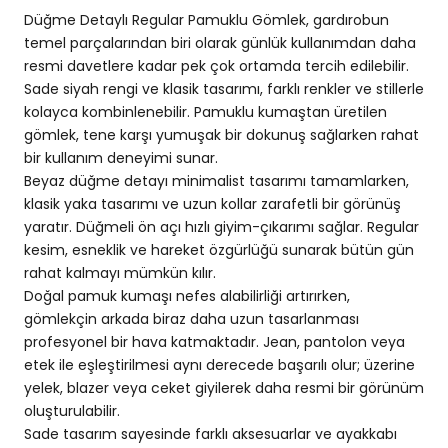
Düğme Detaylı Regular Pamuklu Gömlek, gardırobun
temel parçalarından biri olarak günlük kullanımdan daha
resmi davetlere kadar pek çok ortamda tercih edilebilir.
Sade siyah rengi ve klasik tasarımı, farklı renkler ve stillerle
kolayca kombinlenebilir. Pamuklu kumaştan üretilen
gömlek, tene karşı yumuşak bir dokunuş sağlarken rahat
bir kullanım deneyimi sunar.
Beyaz düğme detayı minimalist tasarımı tamamlarken,
klasik yaka tasarımı ve uzun kollar zarafetli bir görünüş
yaratır. Düğmeli ön açı hızlı giyim-çıkarımı sağlar. Regular
kesim, esneklik ve hareket özgürlüğü sunarak bütün gün
rahat kalmayı mümkün kılır.
Doğal pamuk kumaşı nefes alabilirliği artırırken,
gömlekçin arkada biraz daha uzun tasarlanması
profesyonel bir hava katmaktadır. Jean, pantolon veya
etek ile eşleştirilmesi aynı derecede başarılı olur; üzerine
yelek, blazer veya ceket giyilerek daha resmi bir görünüm
oluşturulabilir.
Sade tasarım sayesinde farklı aksesuarlar ve ayakkabı