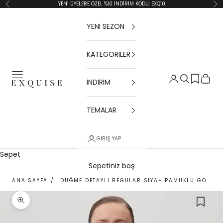
İçeriğe geç
YENİ ÜYELERE ÖZEL %10 İNDİRİM KODU: EXQ10
Geri
İler
YENİ SEZON
KATEGORİLER
Menü
Giriş Yap
Ara
Sepet
İNDİRİM
Exquise TR
TEMALAR
GIRIŞ YAP
Sepet
Sepetiniz boş
ANA SAYFA
/
DÜĞME DETAYLI REGULAR SIYAH PAMUKLU GÖMLEK
Yakınlaştır