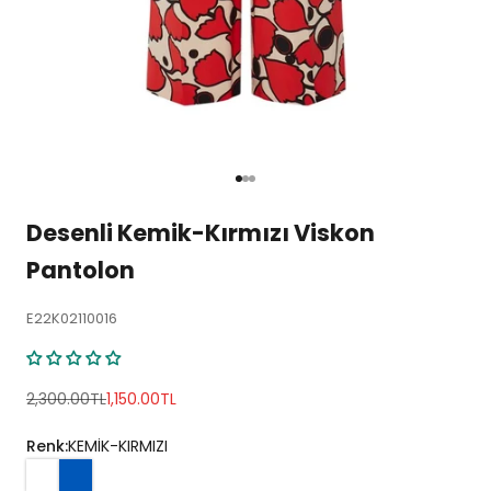
1 ögesine git
2 ögesine git
3 ögesine git
Desenli Kemik-Kırmızı Viskon
Pantolon
E22K02110016
Normal fiyat
İndirimli fiyat
2,300.00TL
1,150.00TL
Renk:
KEMİK-KIRMIZI