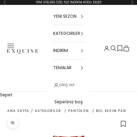
İçeriğe geç
YENİ ÜYELERE ÖZEL %10 İNDİRİM KODU: EXQ10
Geri
İler
YENİ SEZON
KATEGORİLER
Menü
Giriş Yap
Ara
Sepet
İNDİRİM
Exquise TR
TEMALAR
GIRIŞ YAP
Sepet
Sepetiniz boş
ANA SAYFA
/
KATEGORİLER
/
PANTOLON
/
BOL KESİM PANTOLO
Yakınlaştır