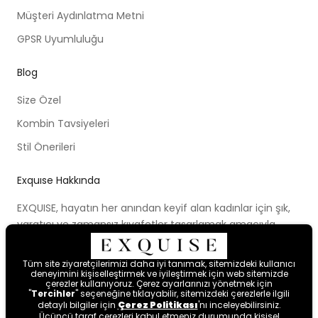
Müşteri Aydınlatma Metni
GPSR Uyumluluğu
Blog
Size Özel
Kombin Tavsiyeleri
Stil Önerileri
Exquıse Hakkında
EXQUISE, hayatın her anından keyif alan kadınlar için şık,
yaratıcı ve zamansız kıyafetler tasarlamak amacıyla
kurulmuştur. Kurulduğu ilk günden beri ortaya koymaya
çalıştığı modern tasarım anlayışı, cesur renk paletleri,
Tüm site ziyaretçilerimizi daha iyi tanımak, sitemizdeki kullanıcı
yenilikçi kalıpları ve farklı bakış açısıyla kadınları hayal
deneyimini kişiselleştirmek ve iyileştirmek için web sitemizde
çerezler kullanıyoruz. Çerez ayarlarınızı yönetmek için
etmeye ve mutlu hissetmeye davet etmektedir.
"
Tercihler
" seçeneğine tıklayabilir, sitemizdeki çerezlerle ilgili
detaylı bilgiler için
Çerez Politikası
'nı inceleyebilirsiniz.
Üçüncü taraf çerezleri kabul etmeniz durumunda kişisel