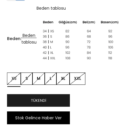
Beden tablosu
Beden
Beden:
tablosu
XS
S
M
L
XL
XXL
TÜKENDI
Stok Gelince Haber Ver