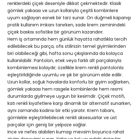
renklerdeki çiçek deseniyle dikkat çekmektedir. Klasik
gömlek yakaası ve uzun kollarıyla çeşitli kombinlere
uyum sağlayan esnek bir tarz sunar. Ön düğmeli kapanışı
pratik kullanım imkanı tanırken, sade krem zeminindeki
çiçek baskısı sofistike bir görünüm kazandırır.
Hem iş ortamında hem günlük hayatta rahatlıkla tercih
edilebilecek bu parça, ofis stilinizin temel giyimlerinden
biri olabileceği gibi, hafta sonu çıkışlarında da kolayca
kullanılabilir. Pantolon, etek veya farklı alt parçalarıyla
kombinlemesi kolaydır; özellikle krem renkli pantolonla
eşleştirildiğinde uyumlu ve şık bir görünüm elde edilir.
Uzun kollar, soğuk havalarda konforlu bir giyim sağlarken,
gömlek yakaası hem rasgele kombinlerde hem resmi
durumlarda giyilmeye uygun bir kesimdir. Çiçek motifi,
katı renkli kıyafetlere karşı dinamik bir alternatif sunarken,
aynı zamanda kadınsı bir etki yaratır. Krem tabanı,
gömlekle eşleştirilebilecek renkli aksesuarlar ve üst
parçalar için geniş bir yelpaze sağlar.
Ince ve nefes alabilen kumaşı mevsim boyunca rahat
giyim deneyimi sunar. Yaka ve kol ucundaki detaylar,