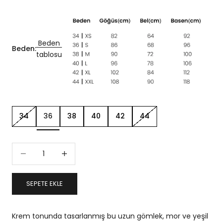
Beden
Beden:
tablosu
34
36
38
40
42
44
Miktarı azalt
Miktarı artır
SEPETE EKLE
Krem tonunda tasarlanmış bu uzun gömlek, mor ve yeşil