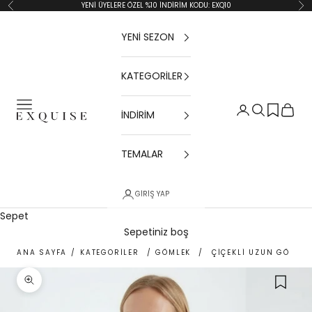
İçeriğe geç
YENİ ÜYELERE ÖZEL %10 İNDİRİM KODU: EXQ10
Geri
İler
YENİ SEZON
KATEGORİLER
Menü
Giriş Yap
Ara
Sepet
İNDİRİM
Exquise TR
TEMALAR
GIRIŞ YAP
Sepet
Sepetiniz boş
ANA SAYFA
/
KATEGORİLER
/
GÖMLEK
/
ÇIÇEKLI UZUN GÖMLE
Yakınlaştır