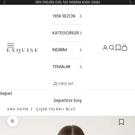
İçeriğe geç
YENİ ÜYELERE ÖZEL %10 İNDİRİM KODU: EXQ10
Geri
İler
YENİ SEZON
KATEGORİLER
Menü
Giriş Yap
Ara
Sepet
İNDİRİM
Exquise TR
TEMALAR
GIRIŞ YAP
Sepet
Sepetiniz boş
ANA SAYFA
/
ÇIÇEK FULARLI BLUZ
Yakınlaştır