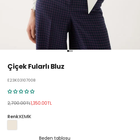
1 ögesine git
2 ögesine git
3 ögesine git
Çiçek Fularlı Bluz
E23K03107008
Normal fiyat
İndirimli fiyat
2,700.00TL
1,350.00TL
Renk:
KEMİK
Beden tablosu