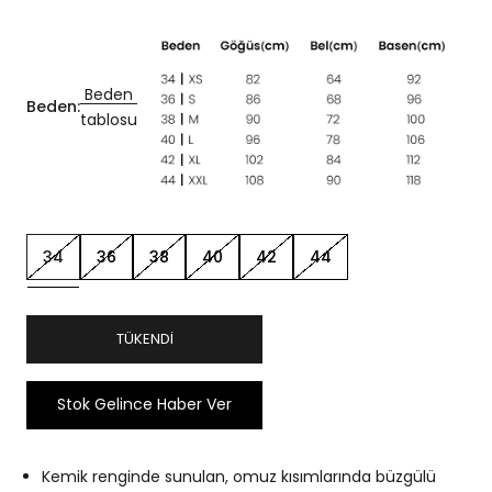
Beden
Beden:
tablosu
34
36
38
40
42
44
TÜKENDI
Stok Gelince Haber Ver
Kemik renginde sunulan, omuz kısımlarında büzgülü