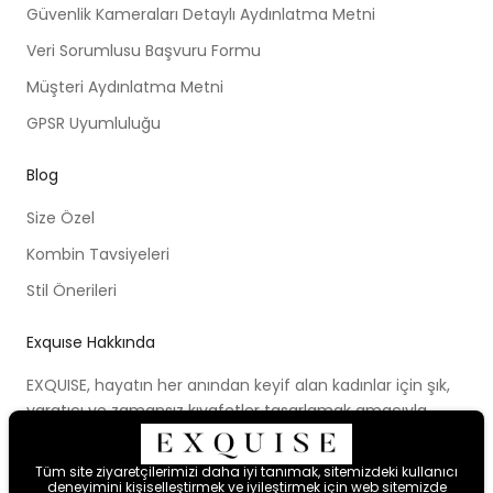
Güvenlik Kameraları Detaylı Aydınlatma Metni
Veri Sorumlusu Başvuru Formu
Müşteri Aydınlatma Metni
GPSR Uyumluluğu
Blog
Size Özel
Kombin Tavsiyeleri
Stil Önerileri
Exquıse Hakkında
EXQUISE, hayatın her anından keyif alan kadınlar için şık,
yaratıcı ve zamansız kıyafetler tasarlamak amacıyla
kurulmuştur. Kurulduğu ilk günden beri ortaya koymaya
çalıştığı modern tasarım anlayışı, cesur renk paletleri,
Tüm site ziyaretçilerimizi daha iyi tanımak, sitemizdeki kullanıcı
yenilikçi kalıpları ve farklı bakış açısıyla kadınları hayal
deneyimini kişiselleştirmek ve iyileştirmek için web sitemizde