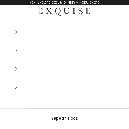
YENİ ÜYELERE ÖZEL %10 İNDİRİM KODU: EXQ10
Exquise TR
Sepetiniz boş