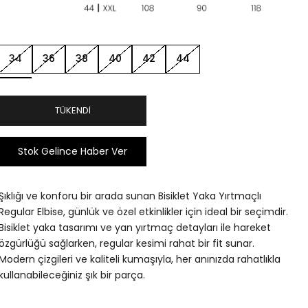
34
36
38
40
42
44
TÜKENDI
Stok Gelince Haber Ver
Şıklığı ve konforu bir arada sunan Bisiklet Yaka Yırtmaçlı
Regular Elbise, günlük ve özel etkinlikler için ideal bir seçimdir.
Bisiklet yaka tasarımı ve yan yırtmaç detayları ile hareket
özgürlüğü sağlarken, regular kesimi rahat bir fit sunar.
Modern çizgileri ve kaliteli kumaşıyla, her anınızda rahatlıkla
kullanabileceğiniz şık bir parça.