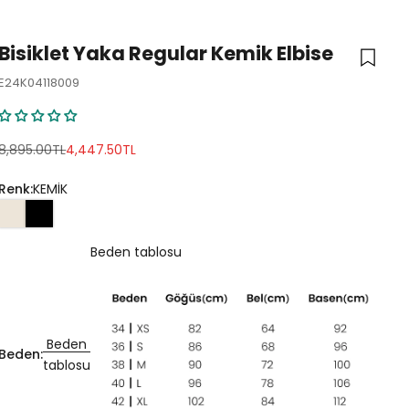
Bisiklet Yaka Regular Kemik Elbise
E24K04118009
Normal fiyat
İndirimli fiyat
8,895.00TL
4,447.50TL
Renk:
KEMİK
Beden tablosu
Beden
Beden:
tablosu