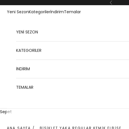
İçeriğe geç
Geri
Yeni Sezon
Kategoriler
İndirim
Temalar
YENİ SEZON
KATEGORİLER
İNDİRİM
TEMALAR
Sepet
ANA SAYFA
/
BISIKLET YAKA REGULAR KEMIK ELBISE